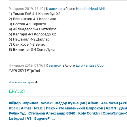
9 апреля 2019, 11:40
|
К
записи
в блоге
Head to Head NHL
1) Тампа Бэй 4-1 Коламбус Х3
2) Вашингтон 4-1 Каролина
3) Бостон 4-2 Торонто
4) Айлендерс 2-4 Питтсбург
5) Калгари 4-1 Колорадо X2
6) Нэшвилл 4-2 Даллас
7) Сан Хосе 4-3 Вегас
8) Виннипег 3-4 Сент-Луис
4 января 2019, 01:16
|
К
записи
в блоге
Euro Fantasy Cup
YJYGO0YTPTjnTud
Все комментарии
ДРУЗЬЯ
Фёдор Гаврилов
Wolski
Фёдор Кузнецов
Alivan
Асылжан (Акт
B3cK
Almaz
N.1.K.
Иско - это маленький Широков
AZON
Дми
РубинГуд
Степанов Александр 8848
Koly Conklin
OperaSinger
Listopad
AS
EugeneP
...