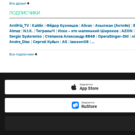
Все друзья
ПОДПИСЧИКИ
Antifriz_TV
Kaitlin
Фёдор Кузнецов
Alivan
Асылжан (Актобе)
Almaz
N.1.K.
ТиграныЧ
Иско - это маленький Широков
AZON
Sergio Sydorenko
Степанов Александр 8848
OperaSinger-SM
n
Andre_Dias
Сергей Кубыч
AS
lawson08
...
Все подписчики
Загрузите в
App Store
Загрузите в
RuStore