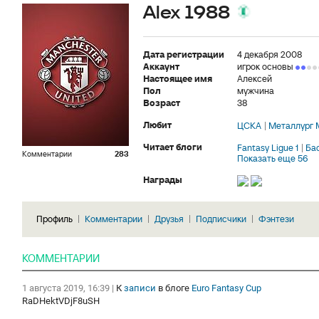
Alex 1988
Дата регистрации
4 декабря 2008
Аккаунт
игрок основы
Настоящее имя
Алексей
Пол
мужчина
Возраст
38
Любит
ЦСКА
Металлург 
Читает блоги
Fantasy Ligue 1
Ба
Комментарии
283
Показать еще 56
Награды
Профиль
Комментарии
Друзья
Подписчики
Фэнтези
КОММЕНТАРИИ
1 августа 2019, 16:39
|
К
записи
в блоге
Euro Fantasy Cup
RaDHektVDjF8uSH