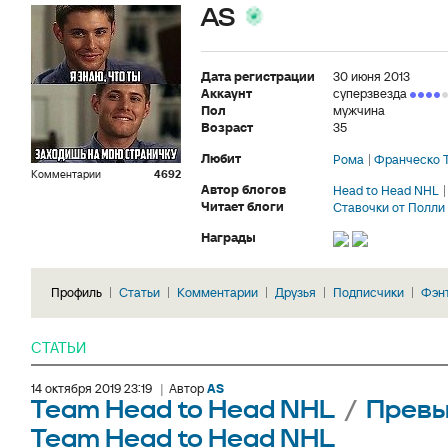
AS
Дата регистрации
30 июня 2013
Аккаунт
суперзвезда
Пол
мужчина
Возраст
35
Любит
Рома
Франческо 
Комментарии
4692
Автор блогов
Head to Head NHL
Читает блоги
Ставочки от Полли
Награды
Профиль
Статьи
Комментарии
Друзья
Подписчики
Фэн
СТАТЬИ
14 октября 2019 23:19
|
Автор
AS
Team Head to Head NHL
/
Превью
Team Head to Head NHL