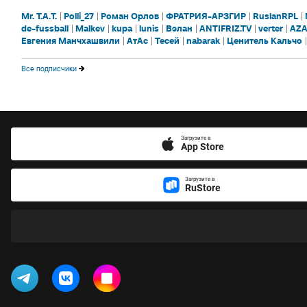
Mr. T.А.T.
Polli_27
Роман Орлов
ФРАТРИЯ-АРЗГИР
RuslanRPL
de-fussball
Malkev
kupa
lunis
Вэлан
ANTIFRIZ.TV
verter
AZA
Евгения Манчхашвили
АтАс
Тесей
nabarak
Ценитель Кальчо
Все подписчики
Загрузите в
App Store
Загрузите в
RuStore