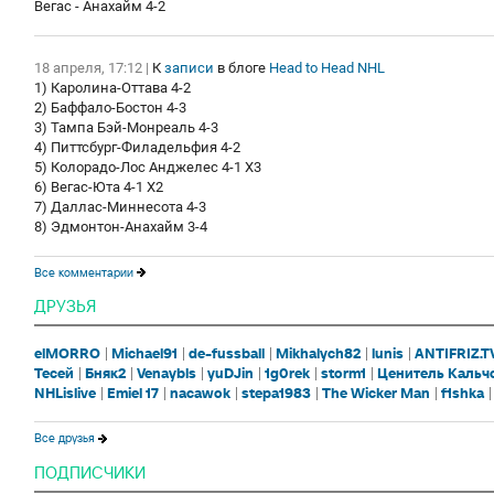
Вегас - Анахайм 4-2
18 апреля, 17:12
|
К
записи
в блоге
Head to Head NHL
1) Каролина-Оттава 4-2
2) Баффало-Бостон 4-3
3) Тампа Бэй-Монреаль 4-3
4) Питтсбург-Филадельфия 4-2
5) Колорадо-Лос Анджелес 4-1 Х3
6) Вегас-Юта 4-1 Х2
7) Даллас-Миннесота 4-3
8) Эдмонтон-Анахайм 3-4
Все комментарии
ДРУЗЬЯ
elMORRO
Michael91
de-fussball
Mikhalych82
lunis
ANTIFRIZ.T
Тесей
Бняк2
Venaybls
yuDJin
1g0rek
storm1
Ценитель Кальч
NHLislive
Emiel 17
nacawok
stepa1983
The Wicker Man
f1shka
Все друзья
ПОДПИСЧИКИ