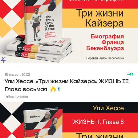
+43
16 января, 10:02
Ули Хессе. «Три жизни Кайзера» ЖИЗНЬ II.
1
Глава восьмая
helluo librorum