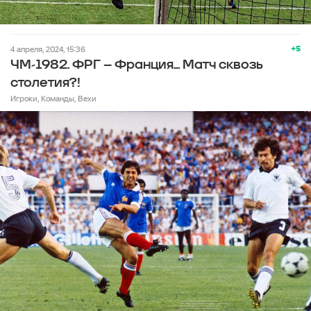
+5
4 апреля, 2024, 15:36
ЧМ-1982. ФРГ – Франция... Матч сквозь
столетия?!
Игроки, Команды, Вехи