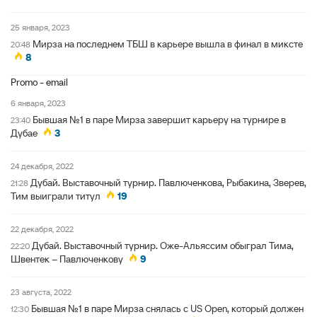
25 января, 2023
Мирза на последнем ТБШ в карьере вышла в финал в миксте
20:48
8
Promo - email
6 января, 2023
Бывшая №1 в паре Мирза завершит карьеру на турнире в
23:40
Дубае
3
24 декабря, 2022
Дубай. Выставочный турнир. Павлюченкова, Рыбакина, Зверев,
21:28
Тим выиграли титул
19
22 декабря, 2022
Дубай. Выставочный турнир. Оже-Альяссим обыграл Тима,
22:20
Швентек – Павлюченкову
9
23 августа, 2022
Бывшая №1 в паре Мирза снялась с US Open, который должен
12:30