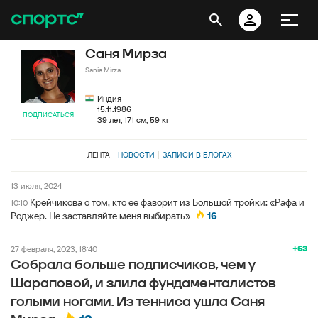
Саня Мирза
Sania Mirza
Индия
15.11.1986
ПОДПИСАТЬСЯ
39 лет, 171 см, 59 кг
ЛЕНТА
НОВОСТИ
ЗАПИСИ В БЛОГАХ
13 июля, 2024
Крейчикова о том, кто ее фаворит из Большой тройки: «Рафа и
10:10
Роджер. Не заставляйте меня выбирать»
16
+63
27 февраля, 2023, 18:40
Собрала больше подписчиков, чем у
Шараповой, и злила фундаменталистов
голыми ногами. Из тенниса ушла Саня