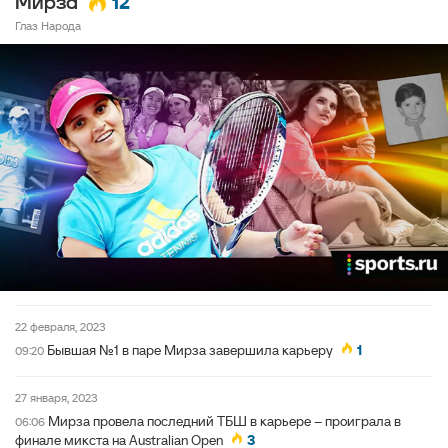
12
Мирза
Глаз Народа
22 февраля, 2023
Бывшая №1 в паре Мирза завершила карьеру
1
09:20
27 января, 2023
Мирза провела последний ТБШ в карьере – проиграла в
06:06
финале микста на Australian Open
3