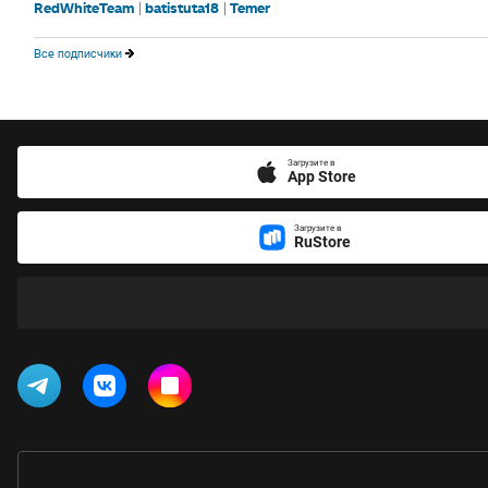
RedWhiteTeam
batistuta18
Temer
Все подписчики
Загрузите в
App Store
Загрузите в
RuStore