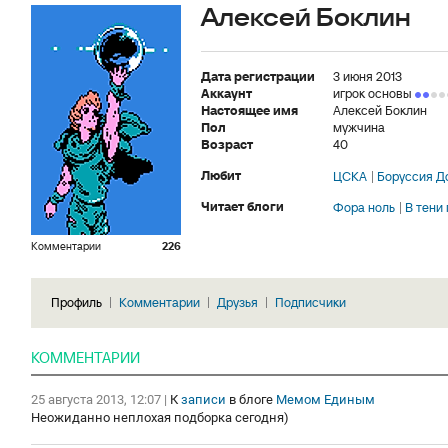
Алексей Боклин
Дата регистрации
3 июня 2013
Аккаунт
игрок основы
Настоящее имя
Алексей Боклин
Пол
мужчина
Возраст
40
Любит
ЦСКА
Боруссия Д
Читает блоги
Фора ноль
В тени
Комментарии
226
Профиль
Комментарии
Друзья
Подписчики
КОММЕНТАРИИ
25 августа 2013, 12:07
|
К
записи
в блоге
Мемом Единым
Неожиданно неплохая подборка сегодня)