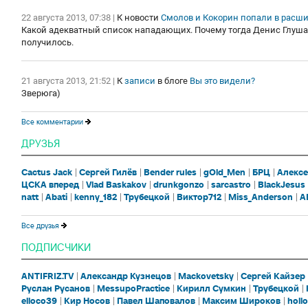
22 августа 2013, 07:38
|
К новости
Смолов и Кокорин попали в расш
Какой адекватный список нападающих. Почему тогда Денис Глушако
получилось.
21 августа 2013, 21:52
|
К
записи
в блоге
Вы это видели?
Зверюга)
Все комментарии
ДРУЗЬЯ
Cactus Jack
Сергей Гилёв
Bender rules
gOld_Men
БРЦ
Алексе
ЦСКА вперед
Vlad Baskakov
drunkgonzo
sarcastro
BlackJesus
natt
Abati
kenny_182
Трубецкой
Виктор712
Miss_Anderson
A
Все друзья
ПОДПИСЧИКИ
ANTIFRIZ.TV
Александр Кузнецов
Mackovetsky
Сергей Кайзер
Руслан Русанов
MessupoPractice
Кирилл Сумкин
Трубецкой
elloco39
Кир Носов
Павел Шаповалов
Максим Широков
holl