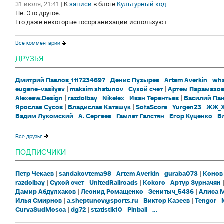
31 июля, 21:41
|
К
записи
в блоге
Культурный код
Не. Это другое.
Его даже некоторые госорганизации используют
Все комментарии
ДРУЗЬЯ
Дмитрий Павлов_1117234697
Денис Пузырев
Artem Averkin
wha
eugene-vasilyev
maksim shatunov
Сухой счет
Артем Парамазо
Alexeew.Design
razdolbay
Nikelex
Иван Терентьев
Василий Па
Ярослав Сусов
Владислав Каташук
SofaScore
Yurgen23
ЖЖ_Ж
Вадим Лукомский
А. Сергеев
Гамлет Галстян
Егор Куценко
В
Все друзья
ПОДПИСЧИКИ
Петр Чекаев
sandakovtema98
Artem Averkin
guraba073
Конов
razdolbay
Сухой счет
UnitedRailroads
Kokoro
Артур Зурначян
Дамир Абдулхаков
Леонид Ромащенко
Зенитыч_5436
Алиса 
Илья Смирнов
a.sheptunov@sports.ru
Виктор Казеев
Tengor
CurvaSudMosca
dg72
statistik10
Pinball
...