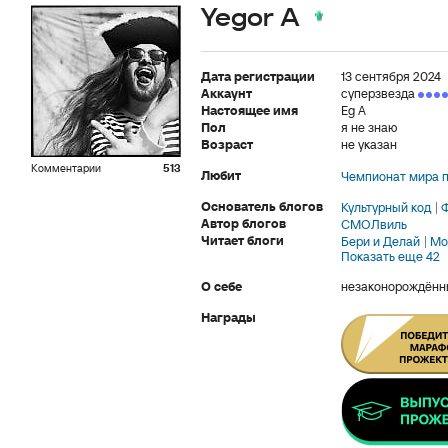
Yegor A
Дата регистрации
13 сентября 2024
Аккаунт
суперзвезда
Настоящее имя
Eg A
Пол
я не знаю
Возраст
не указан
Комментарии
513
Любит
Чемпионат мира п
Основатель блогов
Культурный код
Ф
Автор блогов
СМОЛвиль
Читает блоги
Бери и Делай
Мо
Показать еще 42
О себе
незаконорождённ
Награды