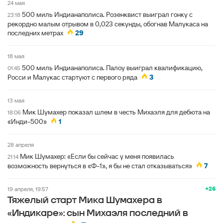
24 мая
500 миль Индианаполиса. Розенквист выиграл гонку с
23:18
рекордно малым отрывом в 0,023 секунды, обогнав Малукаса на
последних метрах
29
18 мая
500 миль Индианаполиса. Палоу выиграл квалификацию,
01:45
Росси и Малукас стартуют с первого ряда
3
13 мая
Мик Шумахер показал шлем в честь Михаэля для дебюта на
18:06
«Инди-500»
1
28 апреля
Мик Шумахер: «Если бы сейчас у меня появилась
21:14
возможность вернуться в «Ф-1», я бы не стал отказываться»
7
+26
19 апреля, 19:57
Тяжелый старт Мика Шумахера в
«Индикаре»: сын Михаэля последний в