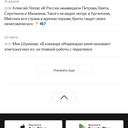
10 апреля
Алексей Попов: «В России ненавидели Петрова, Квята,
21:08
Сироткина и Мазепина. Такого не видел нигде: в Аргентине,
Мексике вся страна в едином порыве, бриты тащат своих
нечеловечески»
167
20 марта
Мик Шумахер: «В команде «Индикара» меня называют
19:37
«легконогим» из-за плавной работы с педалями»
Показать еще
Загрузите в
Загрузите в