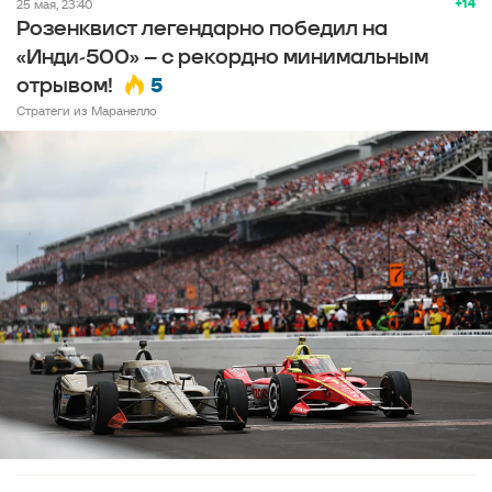
+14
25 мая, 23:40
Розенквист легендарно победил на
«Инди-500» – с рекордно минимальным
5
отрывом!
Стратеги из Маранелло