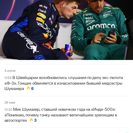
4 июня
В Швейцарии возобновились слушания по делу экс-пилота
11:59
«Ф-3». Гонщик обвиняется в изнасиловании бывшей медсестры
Шумахера
6
29 мая
Мик Шумахер, ставший новичком года на «Инди-500»:
13:20
«Понимаю, почему гонку называют величайшим зрелищем в
автоспорте»
3