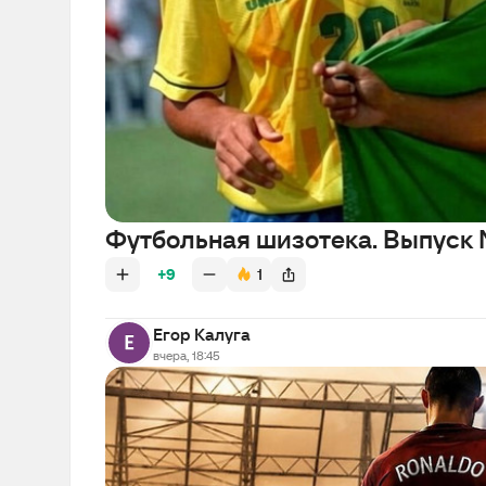
Футбольная шизотека. Выпуск 
+9
1
Егор Калуга
вчера, 18:45