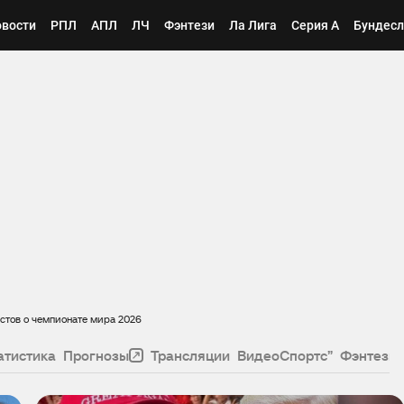
вости
РПЛ
АПЛ
ЛЧ
Фэнтези
Ла Лига
Серия А
Бундесл
остов о чемпионате мира 2026
атистика
Прогнозы
Трансляции
ВидеоСпортс”
Фэнтези