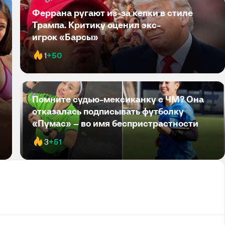
Феррана ругают из-за кепки в стиле
Трампа. Критику оценил экс-
игрок «Барсы»
1
+50
Помните судью-мексиканку с ЧМ? Она
отказалась подписывать футболку
«Пумас» – во имя беспристрастности
3
+51