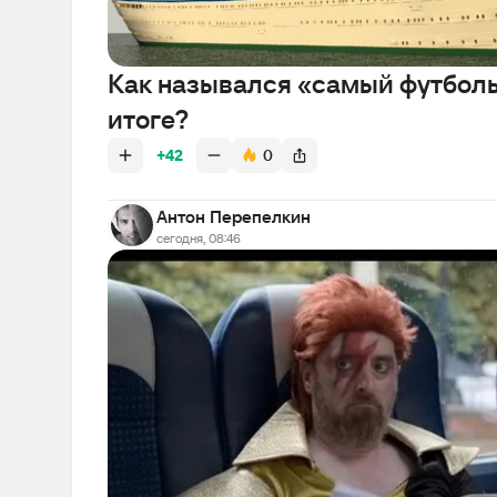
Как назывался «самый футбольн
итоге?
+42
0
Антон Перепелкин
сегодня, 08:46