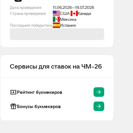
Дата проведения
11.06.2026
—
19.07.2026
Страна проведения
США
·
Канада
·
Мексика
Последний победитель
Испания
Сервисы для ставок на ЧМ-26
Рейтинг букмекеров
Бонусы букмекеров