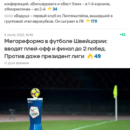
конференций. «Вильярреал» и «Вест Хэм» – в 1-й корзине,
«Фиорентина» – во 2-й
34
«Вадуц» – первый клуб из Лихтенштейна, вышедший в
00:03
групповой этап еврокубков. Он сыграет в ЛК
179
+52
5 июля, 2022, 16:49
Мегареформа в футболе Швейцарии:
вводят плей-офф и финал до 2 побед.
49
Против даже президент лиги
О духе времени