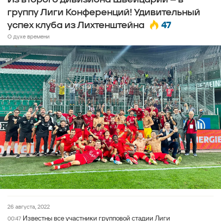
группу Лиги Конференций! Удивительный
47
успех клуба из Лихтенштейна
О духе времени
26 августа, 2022
Известны все участники групповой стадии Лиги
00:47