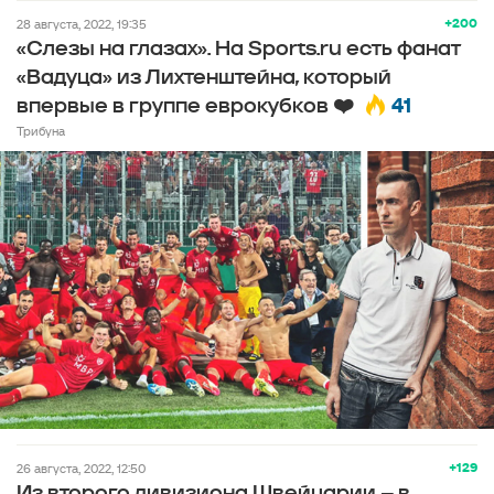
+200
28 августа, 2022, 19:35
«Слезы на глазах». На Sports.ru есть фанат
«Вадуца» из Лихтенштейна, который
41
впервые в группе еврокубков ❤️
Трибуна
+129
26 августа, 2022, 12:50
Из второго дивизиона Швейцарии – в