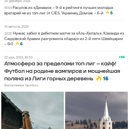
25 декабря, 2025
Расулов из «Динамо» – 9-й в рейтинге лучших молодых
18:54
вратарей не из топ-лиг от CIES. Украинец Домчак – 6-й
5
10 августа, 2025
Нуньес забил в дебютном матче за «Аль-Хилаль». Команда из
22:25
Саудовской Аравии разгромила «Аарау» из 2-й лиги Швейцарии
– 6:0
6
+96
22 мая, 2023, 16:30
Атмосфера за пределами топ-лиг – кайф!
Футбол на родине вампиров и мощнейшая
16
поляна из Лиги горных деревень
Воспитанник Sports.ru