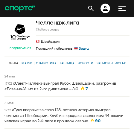
Челлендж-лига
Challenge League
Швейцария
Последний победитель:
Вадуц
ПОДПИСАТЬСЯ
ЛЕНТА
МАТЧИ
СТАТИСТИКА
ТАБЛИЦА
НОВОСТИ
ЗАПИСИ В БЛОГАХ
24 мая
«Санкт-Галлен» выиграл Кубок Швейцарии, разгромив
17:02
«Лозанна-Уши» из 2-го дивизиона – 3:0
7
3 мая
«Тун» впервые за свою 128-летнюю историю выиграл
17:12
чемпионат Швейцарии. Клуб из города с населением 44 тысячи
человек играл во 2-й лиге в прошлом сезоне
90