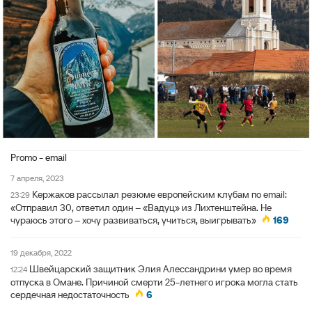
Promo - email
7 апреля, 2023
Кержаков рассылал резюме европейским клубам по email:
23:29
«Отправил 30, ответил один – «Вадуц» из Лихтенштейна. Не
чураюсь этого – хочу развиваться, учиться, выигрывать»
169
19 декабря, 2022
Швейцарский защитник Элия Алессандрини умер во время
12:24
отпуска в Омане. Причиной смерти 25-летнего игрока могла стать
сердечная недостаточность
6