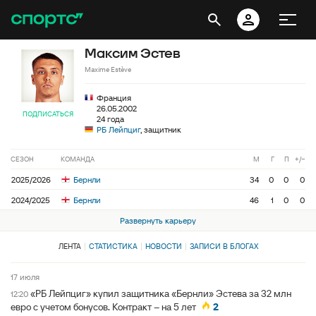
Максим Эстев
Maxime Estève
Франция
26.05.2002
ПОДПИСАТЬСЯ
24 года
РБ Лейпциг
, защитник
СЕЗОН
КОМАНДА
М
Г
П
+/−
2025/2026
Бернли
34
0
0
0
2024/2025
Бернли
46
1
0
0
Развернуть карьеру
ЛЕНТА
СТАТИСТИКА
НОВОСТИ
ЗАПИСИ В БЛОГАХ
17 июля
«РБ Лейпциг» купил защитника «Бернли» Эстева за 32 млн
12:20
евро с учетом бонусов. Контракт – на 5 лет
2