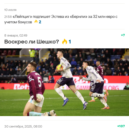
10 июля
«Лейпциг» подпишет Эстева из «Бернли» за 32 млн евро с
21:58
учетом бонусов
2
+7
8 января, 02:49
1
Воскрес ли Шешко?
+107
30 сентября, 2025, 08:00