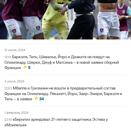
12 июня, 2024
Барколя, Тель, Шевалье, Йоро и Диаките не поедут на
13:14
Олимпиаду. Шерки, Диуф и Матсима – в новой заявке сборной
Франции
5
3 июня, 2024
Мбаппе и Гризманн не вошли в предварительный состав
12:53
Франции на Олимпиаду. Ляказетт, Йоро, Заир-Эмери, Барколя и
Тель – в заявке
34
1 февраля, 2024
«Бернли» арендовал 21-летнего защитника Эстева у
22:10
«Монпелье»