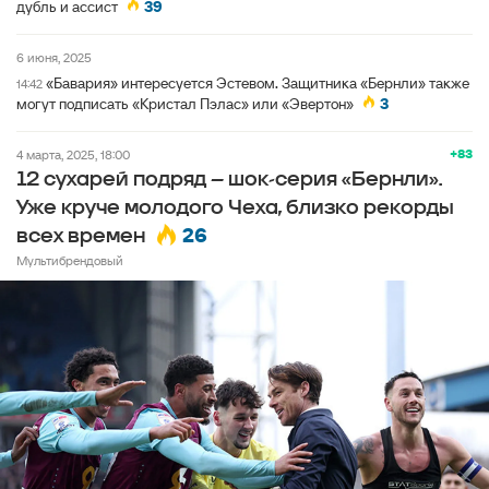
дубль и ассист
39
6 июня, 2025
«Бавария» интересуется Эстевом. Защитника «Бернли» также
14:42
могут подписать «Кристал Пэлас» или «Эвертон»
3
+83
4 марта, 2025, 18:00
12 сухарей подряд – шок-серия «Бернли».
Уже круче молодого Чеха, близко рекорды
26
всех времен
Мультибрендовый