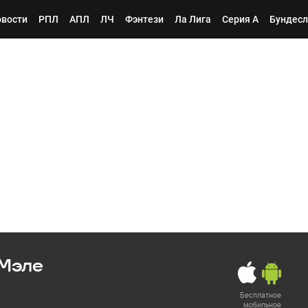
вости
РПЛ
АПЛ
ЛЧ
Фэнтези
Ла Лига
Серия А
Бундесл
Мэле
Бесплатное
мобильное