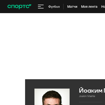
Футбол
Матчи
Моя лента
Но
Йоаким 
Joakim Mæhle