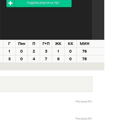
ПОДПИСАТЬСЯ НА ТЕГ
Г
Пен
П
Г+П
ЖК
КК
МИН
1
0
2
3
1
0
76
3
0
4
7
6
0
78
Реклама 18+
Реклама 18+