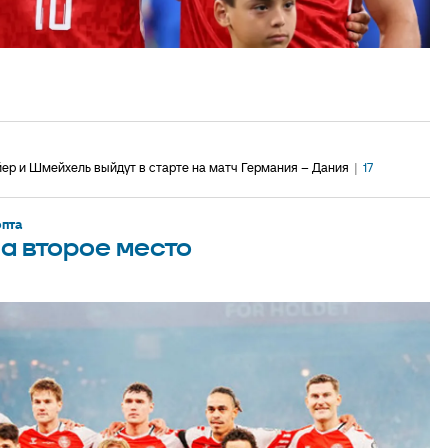
йер и Шмейхель выйдут в старте на матч Германия – Дания
|
17
пта
а второе место