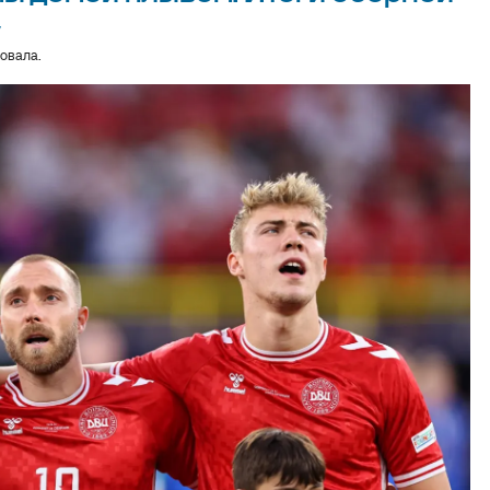
4
овала.