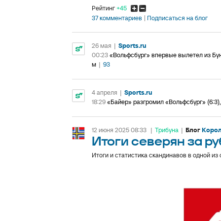
Рейтинг
+45
37 комментариев
Подписаться на блог
26 мая
|
Sports.ru
00:23
«Вольфсбург» впервые вылетел из Бун
м
|
93
4 апреля
|
Sports.ru
18:29
«Байер» разгромил «Вольфсбург» (6:3),
12 июня 2025 08:33
|
Трибуна
|
Блог
Корол
Итоги северян за р
Итоги и статистика скандинавов в одной из