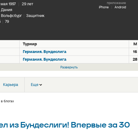
приложение
 мая 1997
|
29 лет
iPhone
|
Android
Дания
Вольфсбург
|
Защитник
5
|
79
Турнир
М
Германия. Бундеслига
16
Германия. Бундеслига
28
Развернуть
Карьера
Еще
 в блогах
ел из Бундеслиги! Впервые за 30