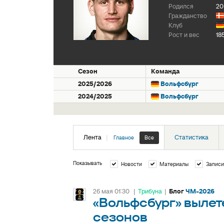
Родился
20
Гражданство
Клуб
Рост и вес
18
Сезон
Команда
2025/2026
Вольфсбург
2024/2025
Вольфсбург
Лента
|
Статистика
Главное
Все
Показывать
Новости
Материалы
Записи
26 мая 01:30
|
Трибуна
|
Блог
ЧМ-2026
«Вольфсбург» вылет
сезонов