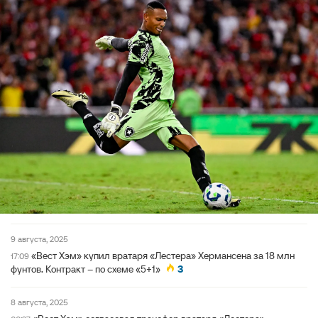
9 августа, 2025
«Вест Хэм» купил вратаря «Лестера» Хермансена за 18 млн
17:09
фунтов. Контракт – по схеме «5+1»
3
8 августа, 2025