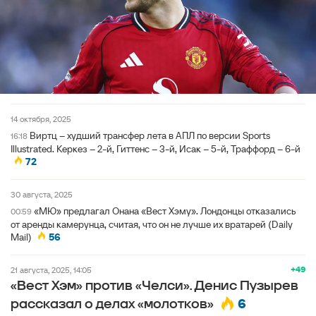
14 октября, 2025
Виртц – худший трансфер лета в АПЛ по версии Sports
16:18
Illustrated. Керкез – 2-й, Гиттенс – 3-й, Исак – 5-й, Траффорд – 6-й
72
30 августа, 2025
«МЮ» предлагал Онана «Вест Хэму». Лондонцы отказались
00:59
от аренды камерунца, считая, что он не лучше их вратарей (Daily
Mail)
56
+49
21 августа, 2025, 14:05
«Вест Хэм» против «Челси». Денис Пузырев
6
рассказал о делах «молотков»