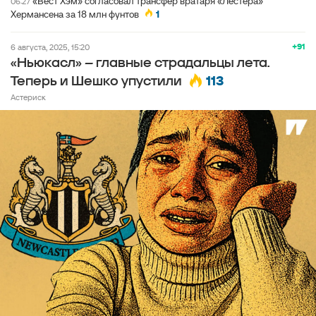
«Вест Хэм» согласовал трансфер вратаря «Лестера»
06:27
Хермансена за 18 млн фунтов
1
+91
6 августа, 2025, 15:20
«Ньюкасл» – главные страдальцы лета.
113
Теперь и Шешко упустили
Астериск