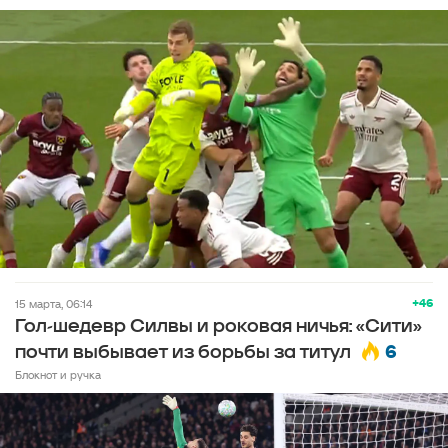
+46
15 марта, 06:14
Гол-шедевр Силвы и роковая ничья: «Сити»
6
почти выбывает из борьбы за титул
Блокнот и ручка