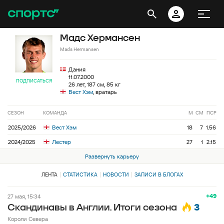
Мадс Хермансен
Mads Hermansen
Дания
11.07.2000
ПОДПИСАТЬСЯ
26 лет, 187 см, 85 кг
Вест Хэм
, вратарь
СЕЗОН
КОМАНДА
М
СМ
ПСР
2025/2026
Вест Хэм
18
7
1.56
2024/2025
Лестер
27
1
2.15
Развернуть карьеру
ЛЕНТА
СТАТИСТИКА
НОВОСТИ
ЗАПИСИ В БЛОГАХ
+49
27 мая, 15:34
3
Скандинавы в Англии. Итоги сезона
Короли Севера