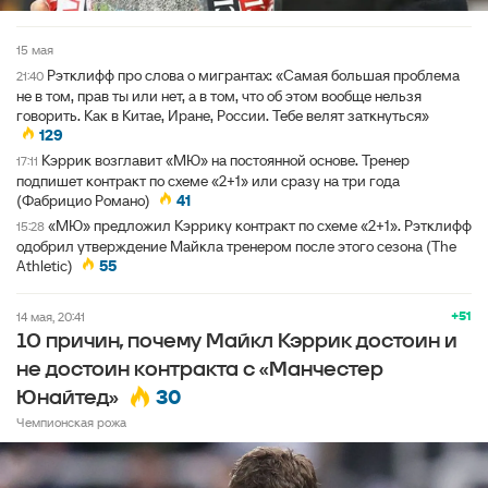
15 мая
Рэтклифф про слова о мигрантах: «Самая большая проблема
21:40
не в том, прав ты или нет, а в том, что об этом вообще нельзя
говорить. Как в Китае, Иране, России. Тебе велят заткнуться»
129
Кэррик возглавит «МЮ» на постоянной основе. Тренер
17:11
подпишет контракт по схеме «2+1» или сразу на три года
(Фабрицио Романо)
41
«МЮ» предложил Кэррику контракт по схеме «2+1». Рэтклифф
15:28
одобрил утверждение Майкла тренером после этого сезона (The
Athletic)
55
+51
14 мая, 20:41
10 причин, почему Майкл Кэррик достоин и
не достоин контракта с «Манчестер
30
Юнайтед»
Чемпионская рожа