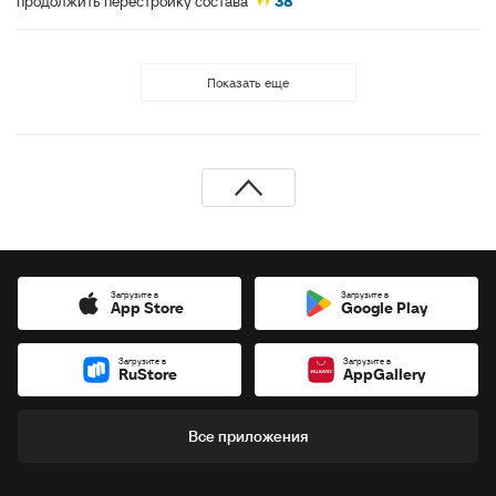
продолжить перестройку состава
38
Показать еще
Загрузите в
Загрузите в
App Store
Google Play
Загрузите в
Загрузите в
RuStore
AppGallery
Все приложения