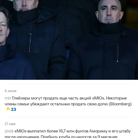
5 июня
Глейзеры могут продать еще часть акций «МЮ». Некоторые
11:51
члены семьи убеждают остальных продать свою долю (Bloomberg)
23
27 мая
«МЮ» выплатил более 16,7 млн фунтов Амориму и его штабу
20:58
после увольнения. Прибыль клуба до налогов за 9 месяцев