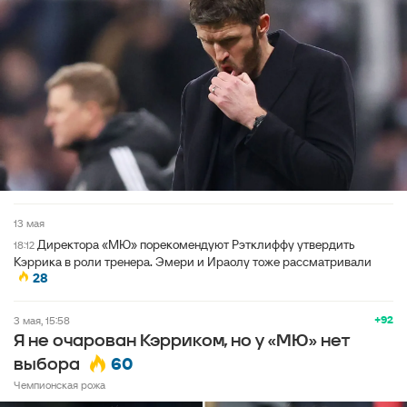
13 мая
Директора «МЮ» порекомендуют Рэтклиффу утвердить
18:12
Кэррика в роли тренера. Эмери и Ираолу тоже рассматривали
28
+92
3 мая, 15:58
Я не очарован Кэрриком, но у «МЮ» нет
60
выбора
Чемпионская рожа