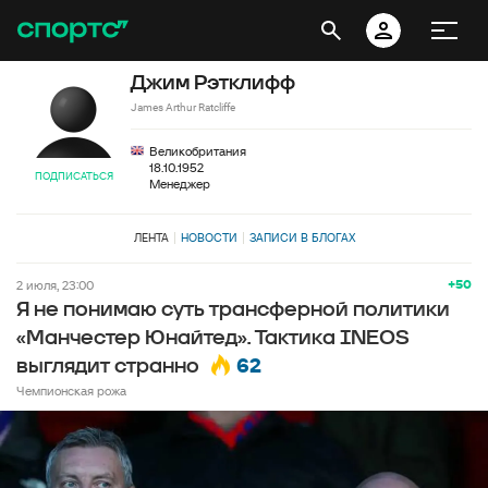
Джим Рэтклифф
James Arthur Ratcliffe
Великобритания
18.10.1952
ПОДПИСАТЬСЯ
Менеджер
ЛЕНТА
НОВОСТИ
ЗАПИСИ В БЛОГАХ
+50
2 июля, 23:00
Я не понимаю суть трансферной политики
«Манчестер Юнайтед». Тактика INEOS
62
выглядит странно
Чемпионская рожа