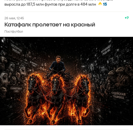
выросла до 187,5 млн фунтов при долге в 484 млн
15
+7
26 мая, 12:45
Катафалк пролетает на красный
Постфутбол