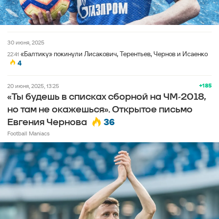
30 июня, 2025
«Балтику» покинули Лисакович, Терентьев, Чернов и Исаенко
22:41
4
+185
20 июня, 2025, 13:25
«Ты будешь в списках сборной на ЧМ-2018,
но там не окажешься». Открытое письмо
36
Евгения Чернова
Football Maniacs