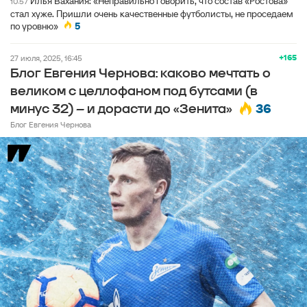
Илья Вахания: «Неправильно говорить, что состав «Ростова»
10:57
стал хуже. Пришли очень качественные футболисты, не проседаем
по уровню»
5
+165
27 июля, 2025, 16:45
Блог Евгения Чернова: каково мечтать о
великом с целлофаном под бутсами (в
36
минус 32) – и дорасти до «Зенита»
Блог Евгения Чернова