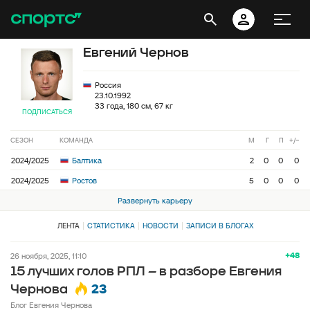
Евгений Чернов
Россия
23.10.1992
33 года, 180 см, 67 кг
ПОДПИСАТЬСЯ
СЕЗОН
КОМАНДА
М
Г
П
+/−
2024/2025
Балтика
2
0
0
0
2024/2025
Ростов
5
0
0
0
Развернуть карьеру
ЛЕНТА
СТАТИСТИКА
НОВОСТИ
ЗАПИСИ В БЛОГАХ
+48
26 ноября, 2025, 11:10
15 лучших голов РПЛ – в разборе Евгения
23
Чернова
Блог Евгения Чернова