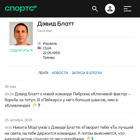
Дэвид Блатт
David Blatt
Израиль
США
ПОДПИСАТЬСЯ
22.05.1959
Тренер
ЛЕНТА
НОВОСТИ
ЗАПИСИ В БЛОГАХ
28 мая
Дэвид Блатт о новой команде Леброна: «Ключевой фактор –
09:28
борьба за титул. В «Лейкерс» у него больше шансов, чем в
«Кливленде»
7
25 октября, 2025
Никита Моргунов о Дэвиде Блатте: «Говорит тебе: «Ты лучший
14:19
на свете, на тебе держится команда». А потом выясняется, что
каждый игрок слышал от него подобное»
1