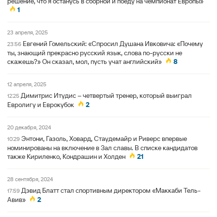
решение, что я останусь в сборной и поеду на чемпионат Европы»
1
23 апреля, 2025
Евгений Гомельский: «Спросил Душана Ивковича: «Почему
23:56
ты, знающий прекрасно русский язык, слова по-русски не
скажешь?» Он сказал, мол, пусть учат английский»
8
12 апреля, 2025
Димитрис Итудис – четвертый тренер, который выиграл
12:25
Евролигу и Еврокубок
2
20 декабря, 2024
Энтони, Газоль, Ховард, Стаудемайр и Риверс впервые
10:29
номинированы на включение в Зал славы. В списке кандидатов
также Кириленко, Кондрашин и Холден
21
28 сентября, 2024
Дэвид Блатт стал спортивным директором «Маккаби Тель-
17:59
Авив»
2