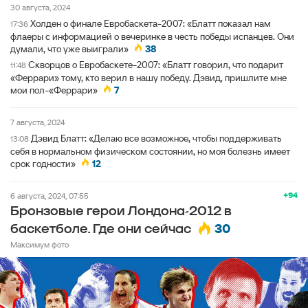
30 августа, 2024
Холден о финале Евробаскета-2007: «Блатт показал нам
17:36
флаеры с информацией о вечеринке в честь победы испанцев. Они
думали, что уже выиграли»
38
Скворцов о Евробаскете-2007: «Блатт говорил, что подарит
11:48
«Феррари» тому, кто верил в нашу победу. Дэвид, пришлите мне
мои пол-«Феррари»
7
7 августа, 2024
Дэвид Блатт: «Делаю все возможное, чтобы поддерживать
13:08
себя в нормальном физическом состоянии, но моя болезнь имеет
срок годности»
12
+94
6 августа, 2024, 07:55
Бронзовые герои Лондона-2012 в
30
баскетболе. Где они сейчас
Максимум фото