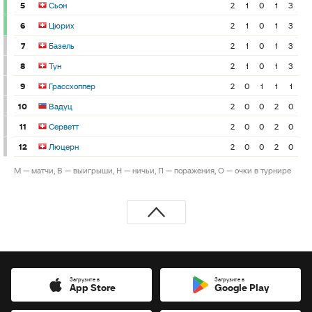
5
Сьон
2
1
0
1
3
6
Цюрих
2
1
0
1
3
7
Базель
2
1
0
1
3
8
Тун
2
1
0
1
3
9
Грассхоппер
2
0
1
1
1
10
Вадуц
2
0
0
2
0
11
Серветт
2
0
0
2
0
12
Люцерн
2
0
0
2
0
М — матчи, В — выигрыши, Н — ничьи, П — поражения, О — очки в турнире
Загрузите в
Загрузите в
App Store
Google Play