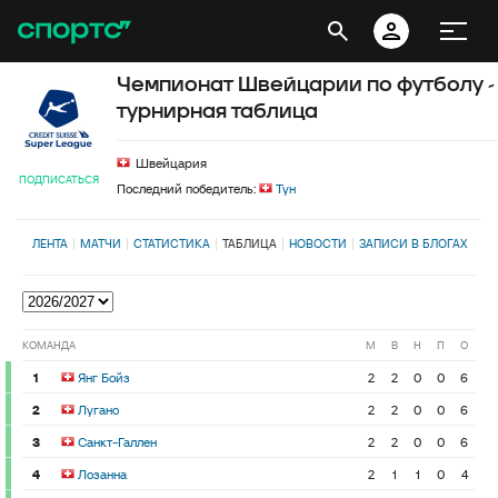
Чемпионат Швейцарии по футболу -
турнирная таблица
Швейцария
ПОДПИСАТЬСЯ
Последний победитель:
Тун
ЛЕНТА
МАТЧИ
СТАТИСТИКА
ТАБЛИЦА
НОВОСТИ
ЗАПИСИ В БЛОГАХ
КОМАНДА
М
В
Н
П
О
1
Янг Бойз
2
2
0
0
6
2
Лугано
2
2
0
0
6
3
Санкт-Галлен
2
2
0
0
6
4
Лозанна
2
1
1
0
4