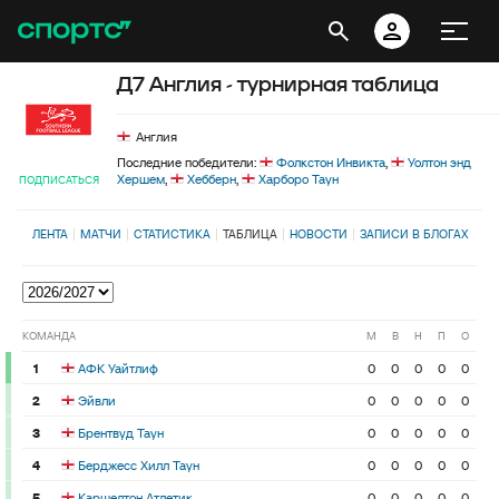
Д7 Англия - турнирная таблица
Англия
Последние победители:
Фолкстон Инвикта
,
Уолтон энд
Хершем
,
Хебберн
,
Харборо Таун
ПОДПИСАТЬСЯ
ЛЕНТА
МАТЧИ
СТАТИСТИКА
ТАБЛИЦА
НОВОСТИ
ЗАПИСИ В БЛОГАХ
КОМАНДА
М
В
Н
П
О
1
АФК Уайтлиф
0
0
0
0
0
2
Эйвли
0
0
0
0
0
3
Брентвуд Таун
0
0
0
0
0
4
Берджесс Хилл Таун
0
0
0
0
0
5
Каршелтон Атлетик
0
0
0
0
0