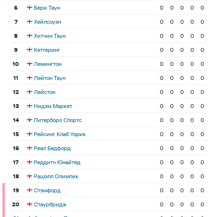
6
Бери Таун
0
0
0
0
0
7
Хейлсоуэн
0
0
0
0
0
8
Хитчин Таун
0
0
0
0
0
9
Кеттеринг
0
0
0
0
0
10
Лемингтон
0
0
0
0
0
11
Лейтон Таун
0
0
0
0
0
12
Лейстон
0
0
0
0
0
13
Нидэм Маркет
0
0
0
0
0
14
Питерборо Спортс
0
0
0
0
0
15
Рейсинг Клаб Уорик
0
0
0
0
0
16
Реал Бедфорд
0
0
0
0
0
17
Реддитч Юнайтед
0
0
0
0
0
18
Рашэлл Олимпик
0
0
0
0
0
19
Стэмфорд
0
0
0
0
0
20
Стаурбридж
0
0
0
0
0