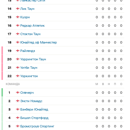
13
Ланкастер Сити
0
0
0
0
0
14
Лик Таун
0
0
0
0
0
15
Куорн
0
0
0
0
0
16
Редкар Атлетик
0
0
0
0
0
17
Стоктон Таун
0
0
0
0
0
18
Юнайтед оф Манчестер
0
0
0
0
0
19
Райлендз
0
0
0
0
0
20
Уоррингтон Таун
0
0
0
0
0
21
Уитби Таун
0
0
0
0
0
22
Уоркингтон
0
0
0
0
0
КОМАНДА
М
В
Н
П
О
1
Олвчерч
0
0
0
0
0
2
Энсти Номадс
0
0
0
0
0
3
Бэнбери Юнайтед
0
0
0
0
0
4
Бишоп Стортфорд
0
0
0
0
0
5
Бромсгроув Спортинг
0
0
0
0
0