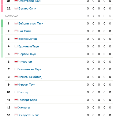
21
Стратфорд Таун
0
0
0
0
0
22
Вустер Сити
0
0
0
0
0
КОМАНДА
М
В
Н
П
О
1
Бейсингсток Таун
0
0
0
0
0
2
Бат Сити
0
0
0
0
0
3
Беркхэмстед
0
0
0
0
0
4
Брэкнелл Таун
0
0
0
0
0
5
Чертси Таун
0
0
0
0
0
6
Чичестер
0
0
0
0
0
7
Чиппенхэм Таун
0
0
0
0
0
8
Ившем Юнайтед
0
0
0
0
0
9
Фроум Таун
0
0
0
0
0
10
Глостер
0
0
0
0
0
11
Госпорт Боро
0
0
0
0
0
12
Хэнуэлл
0
0
0
0
0
13
Хэнуорт Вилла
0
0
0
0
0