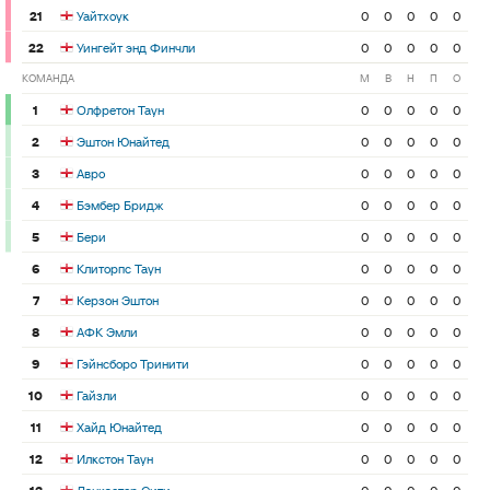
21
Уайтхоук
0
0
0
0
0
22
Уингейт энд Финчли
0
0
0
0
0
КОМАНДА
М
В
Н
П
О
1
Олфретон Таун
0
0
0
0
0
2
Эштон Юнайтед
0
0
0
0
0
3
Авро
0
0
0
0
0
4
Бэмбер Бридж
0
0
0
0
0
5
Бери
0
0
0
0
0
6
Клиторпс Таун
0
0
0
0
0
7
Керзон Эштон
0
0
0
0
0
8
АФК Эмли
0
0
0
0
0
9
Гэйнсборо Тринити
0
0
0
0
0
10
Гайзли
0
0
0
0
0
11
Хайд Юнайтед
0
0
0
0
0
12
Илкстон Таун
0
0
0
0
0