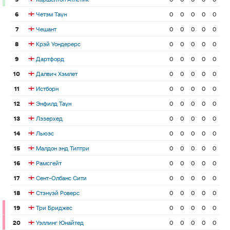
6
Четэм Таун
0
0
0
0
0
7
Чешант
0
0
0
0
0
8
Крэй Уондерерс
0
0
0
0
0
9
Дартфорд
0
0
0
0
0
10
Далвич Хэмлет
0
0
0
0
0
11
Истборн
0
0
0
0
0
12
Энфилд Таун
0
0
0
0
0
13
Лэзерхед
0
0
0
0
0
14
Льюэс
0
0
0
0
0
15
Малдон энд Типтри
0
0
0
0
0
16
Рамсгейт
0
0
0
0
0
17
Сент-Олбанс Сити
0
0
0
0
0
18
Стэнуэй Роверс
0
0
0
0
0
19
Три Бриджес
0
0
0
0
0
20
Уэллинг Юнайтед
0
0
0
0
0