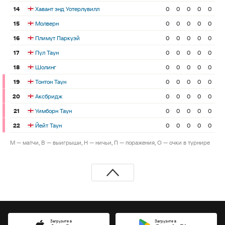
14
Хавант энд Уотерлувилл
0
0
0
0
0
15
Молверн
0
0
0
0
0
16
Плимут Паркуэй
0
0
0
0
0
17
Пул Таун
0
0
0
0
0
18
Шолинг
0
0
0
0
0
19
Тонтон Таун
0
0
0
0
0
20
Аксбридж
0
0
0
0
0
21
Уимборн Таун
0
0
0
0
0
22
Йейт Таун
0
0
0
0
0
М — матчи, В — выигрыши, Н — ничьи, П — поражения, О — очки в турнире
Загрузите в
Загрузите в