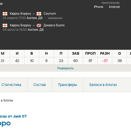
приложение
ия
iPhone
|
Android
Хэрроу Борроу
–
Саутолл
25 апреля 17:00
Англия. Д8
|
завершен
Хэрроу Борроу
–
Джерси Буллс
08 августа 16:00
Англия. Д8
|
М
И
В
Н
П
ЗАБ
ПРОП
РАЗН
О
21
42
10
9
23
60
97
-37
39
Развернуть
Статистика
Состав
Трансферы
Записи в блогах
 в блогах
озы от Jack 07
оро