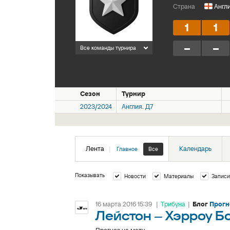
Страна
Англ
1
1
–
–
Все команды турнира
Сезон
Турнир
2023/2024
Англия. Д7
Лента
|
Календарь
Главное
Все
Показывать
Новости
Материалы
Записи
16 марта 2016 15:39
|
Трибуна
|
Блог
Прогн
Лейстон – Хэрроу Б