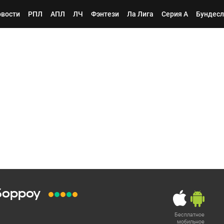
вости
РПЛ
АПЛ
ЛЧ
Фэнтези
Ла Лига
Серия А
Бундесл
Борроу
Бесплатное
мобильное