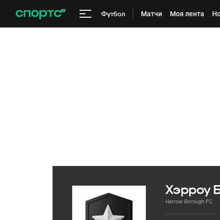
Футбол
Матчи
Моя лента
Но
Хэрроу 
Harrow Borough FC