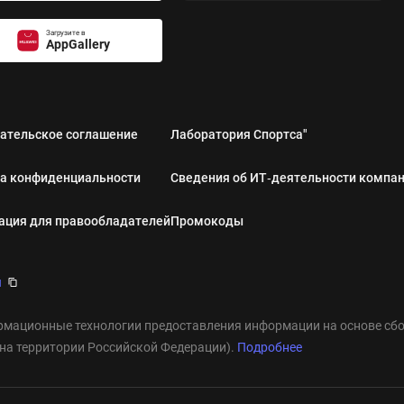
Загрузите в
AppGallery
ательское соглашение
Лаборатория Спортса"
а конфиденциальности
Сведения об ИТ‑деятельности компа
ция для правообладателей
Промокоды
u
мационные технологии предоставления информации на основе сбор
 на территории Российской Федерации).
Подробнее