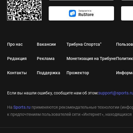
Загрузите в
RuStore
Про нас
Вакансии
Трибуна Спортса"
Пользов
Редакция
Реклама
Монетизация на Трибуне
Политик
Контакты
Поддержка
Прожектор
Информа
Если вы нашли ошибку, сообщите нам об этом:
support@sports.r
На
Sports.ru
применяются рекомендательные технологии (инфор
к предпочтениям пользователей сети «Интернет», находящихся