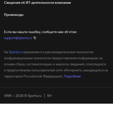
Сведения об ИТ‑деятельности компании
Промокоды
Если вы нашли ошибку, сообщите нам об этом:
support@sports.ru
На
Sports.ru
применяются рекомендательные технологии
(информационные технологии предоставления информации на
основе сбора, систематизации и анализа сведений, относящихся
к предпочтениям пользователей сети «Интернет», находящихся на
территории Российской Федерации).
Подробнее
1998 — 2026 © Sports.ru
18+