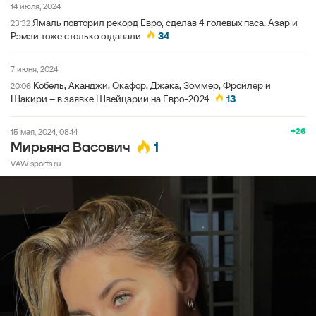
14 июля, 2024
Ямаль повторил рекорд Евро, сделав 4 голевых паса. Азар и
23:32
Рэмзи тоже столько отдавали
34
7 июня, 2024
Кобель, Аканджи, Окафор, Джака, Зоммер, Фройлер и
20:06
Шакири – в заявке Швейцарии на Евро-2024
13
+26
15 мая, 2024, 08:14
1
Мирьяна Васович
VAW sports.ru