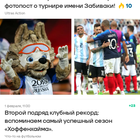
10
фотопост о турнире имени Забиваки!
Ultras Action
+23
1 февраля, 11:00
Второй подряд клубный рекорд:
вспоминаем самый успешный сезон
«Хоффенхайма».
Что-то на футбольном