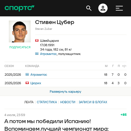
Стивен Цубер
Steven Zuber
Швейцария
17.08.1991
ПОДПИСАТЬСЯ
34 года, 182 см, 81 кг
Атромитос
, полузащитник
СЕЗОН
КОМАНДА
М
Г
П
+/−
2025/2026
Атромитос
18
7
0
0
2025/2026
Цюрих
18
4
3
0
Развернуть карьеру
ЛЕНТА
СТАТИСТИКА
НОВОСТИ
ЗАПИСИ В БЛОГАХ
+85
4 июля, 23:59
А потом мы победили Испанию!
Вспоминаем лучший чемпионат мира: