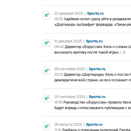
20 декабря 2025
|
Sports.ru
14:00
Адейеми хотел сразу уйти в раздевалк
«Дортмунд» оштрафует форварда: «Такую ре
12 декабря 2025
|
Sports.ru
09:40
Директор «Боруссии» Кель о словах Ш
высказать критику после такой игры»
|
3
28 сентября 2025
|
Sports.ru
20:01
Директор «Дортмунда» Кель о постах Н
демократической стране, но все осознают 
25 сентября 2025
|
Sports.ru
14:55
Руководство «Боруссии» провело бесед
будет впредь согласовывать публикации с кл
28 августа 2025
|
Sports.ru
17:10
Баббель о поведении родителей Джоба