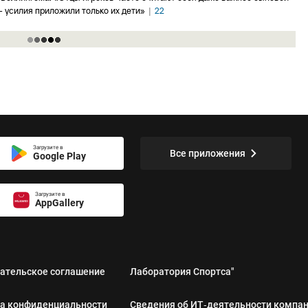
– усилия приложили только их дети»
|
22
Загрузите в
Все приложения
Google Play
Загрузите в
AppGallery
ательское соглашение
Лаборатория Спортса"
а конфиденциальности
Сведения об ИТ‑деятельности компа