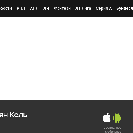
вости
РПЛ
АПЛ
ЛЧ
Фэнтези
Ла Лига
Серия А
Бундесл
ян Кель
Бесплатное
мобильное