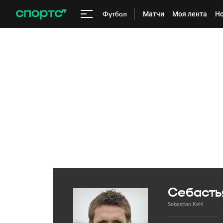
Футбол
Матчи
Моя лента
Но
Себасть
Sebastian Kehl