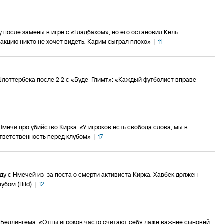
у после замены в игре с «Гладбахом», но его остановил Кель.
акцию никто не хочет видеть. Карим сыграл плохо»
|
11
лоттербека после 2:2 с «Буде-Глимт»: «Каждый футболист вправе
мечи про убийство Кирка: «У игроков есть свобода слова, мы в
ответственность перед клубом»
|
17
у с Нмечей из-за поста о смерти активиста Кирка. Хавбек должен
убом (Bild)
|
12
 Беллингема: «Отцы игроков часто считают себя даже важнее сыновей