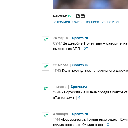
Рейтинг
+25
18 комментариев
Подписаться на блог
24 марта
|
Sports.ru
09:47
Де Дзерби и Почеттино – фавориты на 
вылетит из АПЛ
|
27
22 марта
|
Sports.ru
14:43
Кель покинул пост спортивного дирек
11 марта
|
Sports.ru
13:48
«Боруссия» и Нмеча продлят контракт
«Тоттенхэм»
|
6
4 января
|
Sports.ru
11:44
«Боруссия» за 1,5 млн евро отдаст Кэм
сумма составит 10+ млн евро
|
0