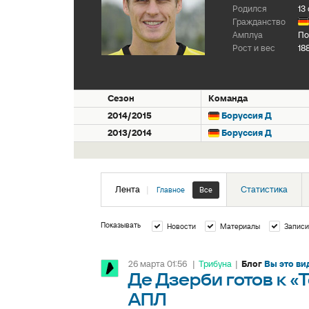
Родился
13
Гражданство
Амплуа
По
Рост и вес
18
Сезон
Команда
2014/2015
Боруссия Д
2013/2014
Боруссия Д
Лента
|
Статистика
Главное
Все
Показывать
Новости
Материалы
Записи
26 марта 01:56
|
Трибуна
|
Блог
Вы это ви
Де Дзерби готов к «
АПЛ