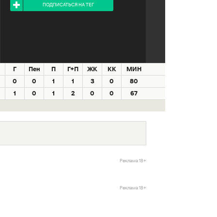
ПОДПИСАТЬСЯ НА ТЕГ
Г
Пен
П
Г+П
ЖК
КК
МИН
0
0
1
1
3
0
80
1
0
1
2
0
0
67
Реклама 18+
Реклама 18+