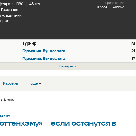
приложение
 февраля 1980
|
46 лет
iPhone
|
Android
Германия
лузащитник
8
|
80
Турнир
М
Германия. Бундеслига
21
Германия. Бундеслига
17
Развернуть
Карьера
Еще
 в блогах
дели?
Тоттенхэму» – если останутся в