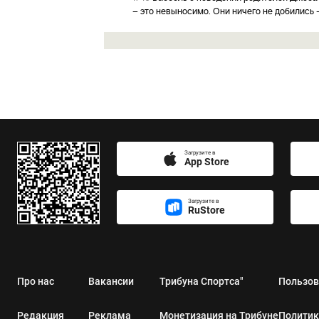
– это невыносимо. Они ничего не добились 
Загрузите в
App Store
Загрузите в
RuStore
Про нас
Вакансии
Трибуна Спортса"
Пользов
Редакция
Реклама
Монетизация на Трибуне
Политик