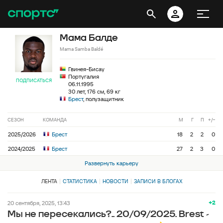
Мама Балде
Mama Samba Baldé
Гвинея-Бисау
Португалия
ПОДПИСАТЬСЯ
06.11.1995
30 лет, 176 см, 69 кг
Брест
, полузащитник
СЕЗОН
КОМАНДА
М
Г
П
+/−
2025/2026
Брест
18
2
2
0
2024/2025
Брест
27
2
3
0
Развернуть карьеру
ЛЕНТА
СТАТИСТИКА
НОВОСТИ
ЗАПИСИ В БЛОГАХ
+2
20 сентября, 2025, 13:43
Мы не пересекались?.. 20/09/2025. Brest -