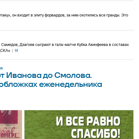
ку», он входит в элиту форвардов, за ним охотились все гранды. Это
 Самедов, Дзагоев сыграют в гала-матче Кубка Акинфеева в составах
ЦСКА»
|
14
on
от Иванова до Смолова.
 обложках еженедельника