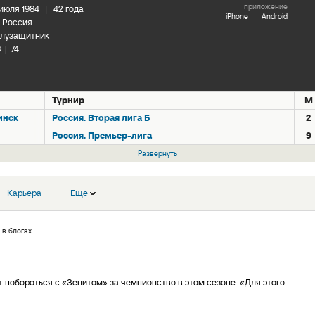
приложение
 июля 1984
|
42 года
iPhone
|
Android
Россия
лузащитник
8
|
74
Турнир
М
инск
Россия. Вторая лига Б
2
Россия. Премьер-лига
9
Развернуть
Карьера
Еще
 в блогах
 побороться с «Зенитом» за чемпионство в этом сезоне: «Для этого