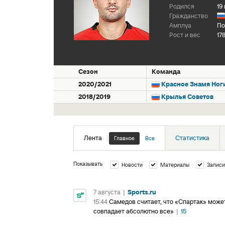
Родился
19
Гражданство
Амплуа
По
Рост и вес
17
Сезон
Команда
2020/2021
Красное Знамя Ног
2018/2019
Крылья Советов
Лента
|
Статистика
Главное
Все
Показывать
Новости
Материалы
Записи
7 августа
|
Sports.ru
15:44
Самедов считает, что «Спартак» может
совпадает абсолютно все»
|
15