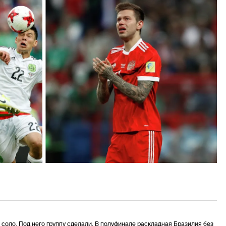
 соло. Под него группу сделали. В полуфинале раскладная Бразилия без