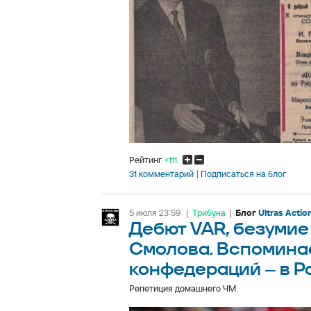
Рейтинг
+111
31 комментарий
Подписаться на блог
5 июля 23:59
|
Трибуна
|
Блог
Ultras Actio
Дебют VAR, безумие
Смолова. Вспомина
конфедераций – в Р
Репетиция домашнего ЧМ