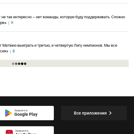
 не так интересно – нет команды, которую буду поддерживать. Сложно
ире»
|
11
 Матвею выиграть и третью, и четвертую Лигу чемпионов. Мы все
ссия»
|
8
Загрузите в
Все приложения
Google Play
Загрузите в