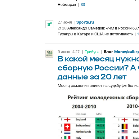
Неймара»
|
33
27 июня
|
Sports.ru
21:28
Александр Самедов: «ЧМ в России был
Турниры в Катаре и США не дотягивают»
|
9 июня 14:27
|
Трибуна
|
Блог
Moneyball: 
В какой месяц нужно
сборную России? А 
данные за 20 лет
Месяц рождения влияет на судьбу футболис