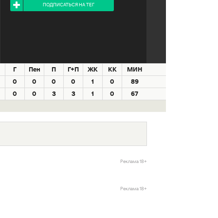
ПОДПИСАТЬСЯ НА ТЕГ
Г
Пен
П
Г+П
ЖК
КК
МИН
0
0
0
0
1
0
89
0
0
3
3
1
0
67
Реклама 18+
Реклама 18+