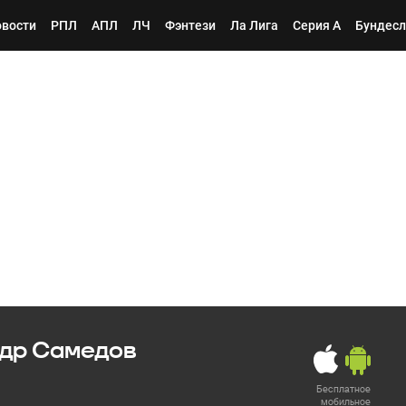
вости
РПЛ
АПЛ
ЛЧ
Фэнтези
Ла Лига
Серия А
Бундесл
др Самедов
Бесплатное
мобильное