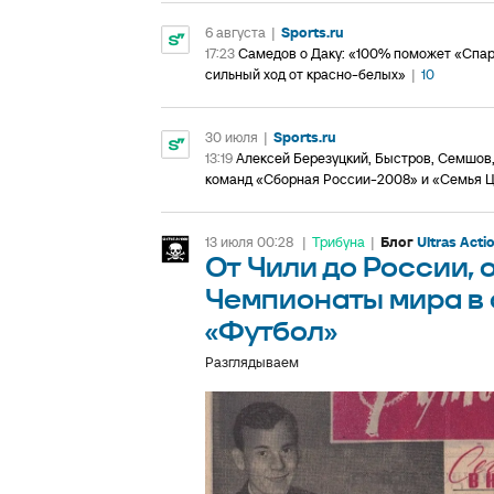
6 августа
|
Sports.ru
17:23
Самедов о Даку: «100% поможет «Спарта
сильный ход от красно-белых»
|
10
30 июля
|
Sports.ru
13:19
Алексей Березуцкий, Быстров, Семшов,
команд «Сборная России-2008» и «Семья 
13 июля 00:28
|
Трибуна
|
Блог
Ultras Acti
От Чили до России, 
Чемпионаты мира в
«Футбол»
Разглядываем