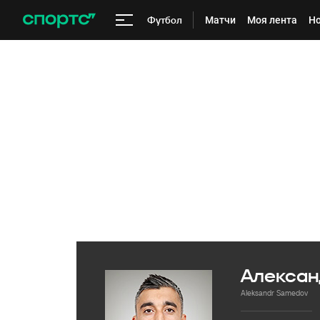
Футбол
Матчи
Моя лента
Но
Алексан
Aleksandr Samedov