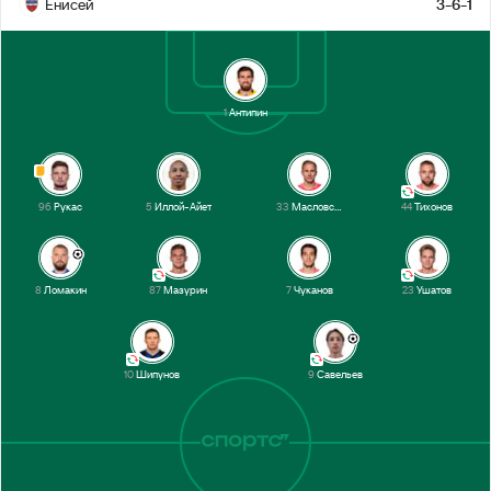
Енисей
3-6-1
+1
45’
Гонгапшев
Лайкин
36’
1
Антипин
Шипунов
Савельев
16’
96
Рукас
5
Иллой-Айет
33
Масловский
44
Тихонов
1-й тайм
8
Ломакин
87
Мазурин
7
Чуканов
23
Ушатов
10
Шипунов
9
Савельев