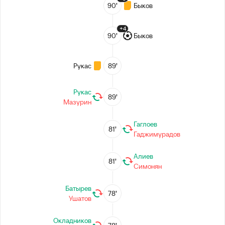
90’
Быков
+4
90’
Быков
Рукас
89’
Рукас
89’
Мазурин
Гаглоев
81’
Гаджимурадов
Алиев
81’
Симонян
Батырев
78’
Ушатов
Окладников