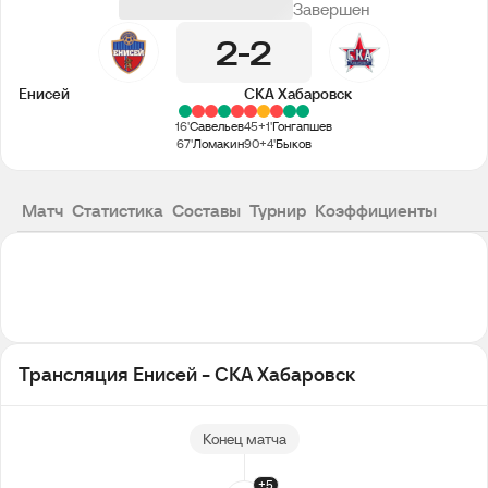
Завершен
2
2
Енисей
СКА Хабаровск
16'
Савельев
45+1'
Гонгапшев
67'
Ломакин
90+4'
Быков
Матч
Статистика
Составы
Турнир
Коэффициенты
Трансляция Енисей - СКА Хабаровск
Конец матча
+5