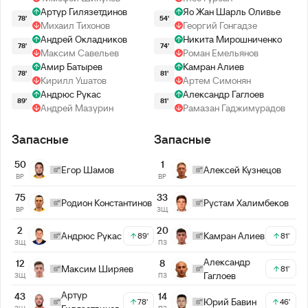
Артур Гилязетдинов
Яо Жан Шарль Оливье
78'
54'
Михаил Тихонов
Георгий Гонгадзе
Андрей Окладников
Никита Мирошниченко
78'
74'
Максим Савельев
Роман Емельянов
Амир Батырев
Камран Алиев
78'
81'
Кирилл Ушатов
Артем Симонян
Андрюс Рукас
Александр Гаглоев
89'
81'
Андрей Мазурин
Рамазан Гаджимурадов
Запасные
Запасные
50
1
Егор Шамов
Алексей Кузнецов
ВР
ВР
75
33
Родион Константинов
Рустам Халимбеков
ВР
ЗЩ
2
20
Андрюс Рукас
Камран Алиев
89'
81'
ЗЩ
ПЗ
Александр
12
8
Максим Ширяев
81'
Гаглоев
ЗЩ
ПЗ
Артур
43
14
Юрий Бавин
78'
46'