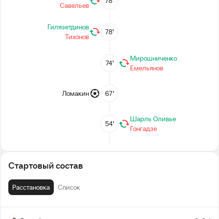
78’
Савельев
Гилязетдинов
78’
Тихонов
Мирошниченко
74’
Емельянов
Ломакин
67’
Шарль Оливье
54’
Гонгадзе
Бавин
46’
Гурбан
Стартовый состав
2-й тайм
Расстановка
Список
Перерыв