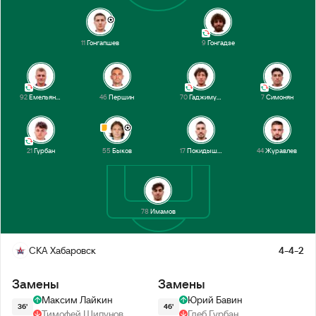
11
Гонгапшев
9
Гонгадзе
92
Емельянов
46
Першин
70
Гаджимурадов
7
Симонян
21
Гурбан
55
Быков
17
Покидышев
44
Журавлев
78
Имамов
СКА Хабаровск
4-4-2
Замены
Замены
Максим Лайкин
Юрий Бавин
36'
46'
Тимофей Шипунов
Глеб Гурбан