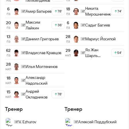
Гилязетдинов
ЗЩ
ПЗ
Никита
6
18
Амир Батырев
78'
74'
Мирошниченко
ПЗ
ПЗ
Максим
20
6
Садыг Багиев
36'
Лайкин
ПЗ
ПЗ
13
28
Даниил Григорьев
Мариус Йосипой
ПЗ
ПЗ
Яо Жан
62
29
Владислав Кравцов
54'
Шарль
ПЗ
НАП
Оливье
28
Илья Молтенинов
НАП
Александр
18
Надольский
НАП
Андрей
15
78'
Окладников
НАП
Тренер
Тренер
V. Ezhurov
Алексей Поддубский