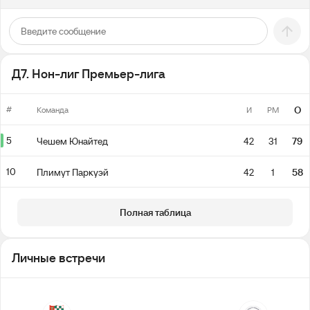
Д7. Нон-лиг Премьер-лига
#
О
Команда
И
РМ
5
Чешем Юнайтед
42
31
79
10
Плимут Паркуэй
42
1
58
Полная таблица
Личные встречи
0
1
0