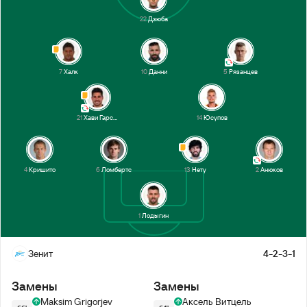
22
Дзюба
7
Халк
10
Данни
5
Рязанцев
21
Хави Гарсия
14
Юсупов
4
Кришито
6
Ломбертс
13
Нету
2
Анюков
1
Лодыгин
Зенит
4-2-3-1
Замены
Замены
Maksim Grigorjev
Аксель Витцель