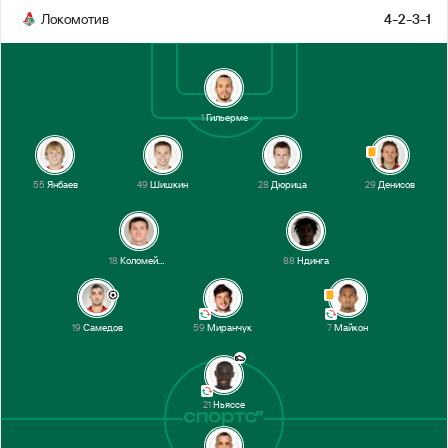
Локомотив
4-2-3-1
1-й тайм
1
Гильерме
55
Янбаев
49
Шишкин
28
Дюрица
29
Денисов
18
Коломейцев
88
Ндинга
19
Самедов
59
Миранчук
7
Майкон
21
Ньяссе