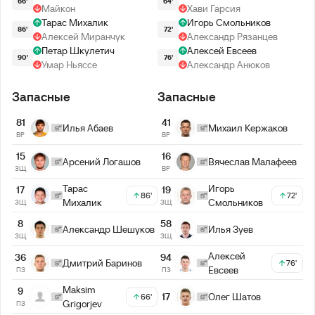
66'
64'
Майкон
Хави Гарсия
Тарас Михалик
Игорь Смольников
86'
72'
Алексей Миранчук
Александр Рязанцев
Петар Шкулетич
Алексей Евсеев
90'
76'
Умар Ньяссе
Александр Анюков
Запасные
Запасные
81
41
Илья Абаев
Михаил Кержаков
ВР
ВР
15
16
Арсений Логашов
Вячеслав Малафеев
ЗЩ
ВР
Тарас
Игорь
17
19
86'
72'
Михалик
Смольников
ЗЩ
ЗЩ
8
58
Александр Шешуков
Илья Зуев
ЗЩ
ЗЩ
Алексей
36
94
Дмитрий Баринов
76'
Евсеев
ПЗ
ПЗ
Maksim
9
17
Олег Шатов
66'
Grigorjev
ПЗ