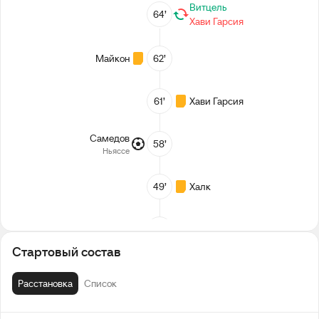
Витцель
64’
Хави Гарсия
Майкон
62’
61’
Хави Гарсия
Самедов
58’
Ньяссе
49’
Халк
Ломбертс
48’
Стартовый состав
2-й тайм
Расстановка
Список
Перерыв