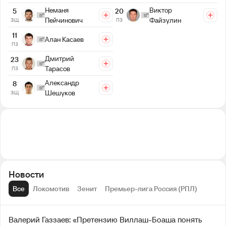
Неманя
Виктор
5
20
Пейчинович
Файзулин
ЗЩ
ПЗ
11
Алан Касаев
ПЗ
Дмитрий
23
Тарасов
ПЗ
Александр
8
Шешуков
ЗЩ
Новости
Все
Локомотив
Зенит
Премьер-лига Россия (РПЛ)
Валерий Газзаев: «Претензию Виллаш-Боаша понять