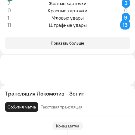
2
3
Желтые карточки
0
0
Красные карточки
1
9
Угловые удары
11
13
Штрафные удары
Показать больше
Трансляция Локомотив - Зенит
События матча
Текстовая трансляция
Конец матча