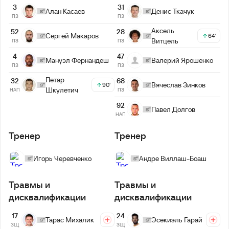
3
31
Алан Касаев
Денис Ткачук
ПЗ
ПЗ
Аксель
52
28
Сергей Макаров
64'
Витцель
ПЗ
ПЗ
4
47
Мануэл Фернандеш
Валерий Ярошенко
ПЗ
ПЗ
Петар
68
32
Вячеслав Зинков
90'
Шкулетич
ПЗ
НАП
92
Павел Долгов
НАП
Тренер
Тренер
Игорь Черевченко
Андре Виллаш-Боаш
Травмы и
Травмы и
дисквалификации
дисквалификации
17
24
Тарас Михалик
Эсекиэль Гарай
ЗЩ
ЗЩ