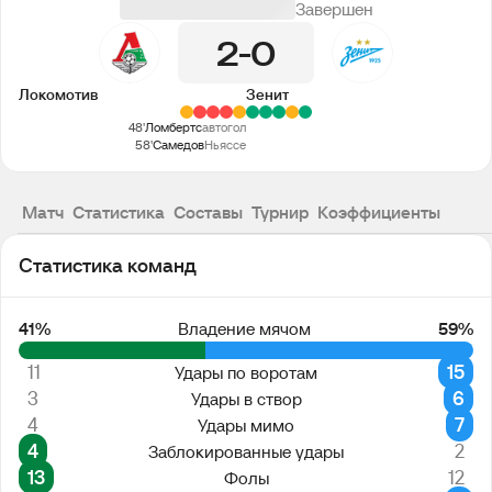
Завершен
2
0
Локомотив
Зенит
48'
Ломбертс
автогол
58'
Самедов
Ньяссе
Матч
Статистика
Составы
Турнир
Коэффициенты
Статистика команд
41%
Владение мячом
59%
11
15
Удары по воротам
3
6
Удары в створ
4
7
Удары мимо
4
2
Заблокированные удары
13
12
Фолы