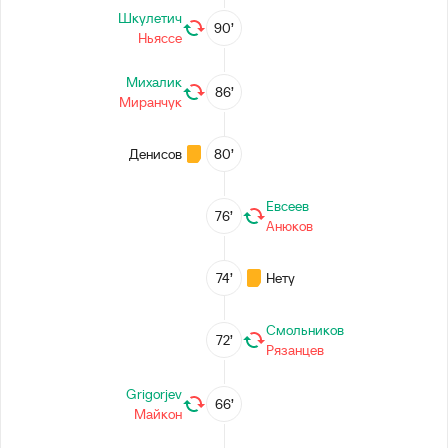
Шкулетич
90’
Ньяссе
Михалик
86’
Миранчук
Денисов
80’
Евсеев
76’
Анюков
74’
Нету
Смольников
72’
Рязанцев
Grigorjev
66’
Майкон