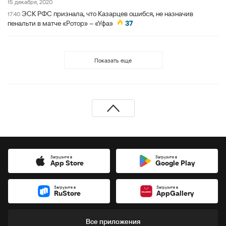
15 декабря, 2020
ЭСК РФС признала, что Казарцев ошибся, не назначив
17:40
пенальти в матче «Ротор» – «Уфа»
37
Показать еще
Загрузите в
Загрузите в
App Store
Google Play
Загрузите в
Загрузите в
RuStore
AppGallery
Все приложения