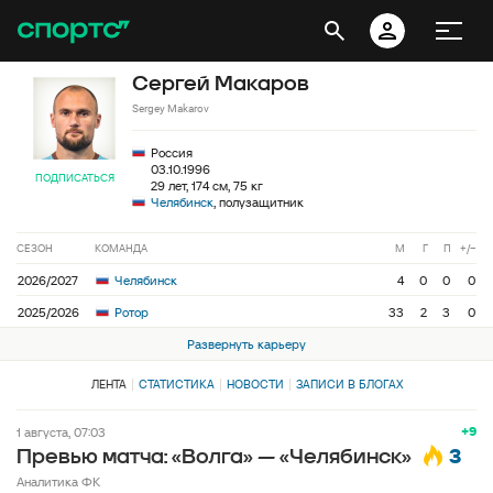
Сергей Макаров
Sergey Makarov
Россия
03.10.1996
ПОДПИСАТЬСЯ
29 лет, 174 см, 75 кг
Челябинск
, полузащитник
СЕЗОН
КОМАНДА
М
Г
П
+/−
2026/2027
Челябинск
4
0
0
0
2025/2026
Ротор
33
2
3
0
Развернуть карьеру
ЛЕНТА
СТАТИСТИКА
НОВОСТИ
ЗАПИСИ В БЛОГАХ
+9
1 августа, 07:03
3
Превью матча: «Волга» — «Челябинск»
Аналитика ФК