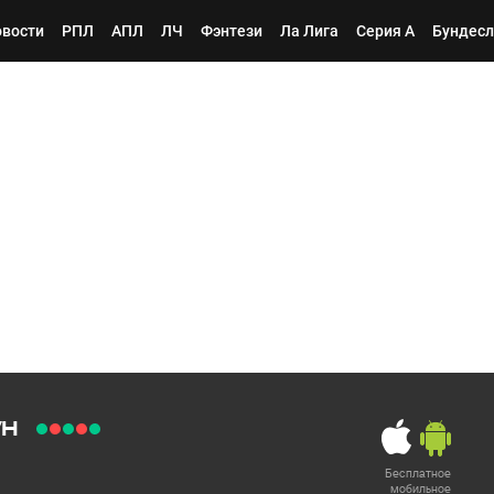
вости
РПЛ
АПЛ
ЛЧ
Фэнтези
Ла Лига
Серия А
Бундесл
ун
Бесплатное
мобильное