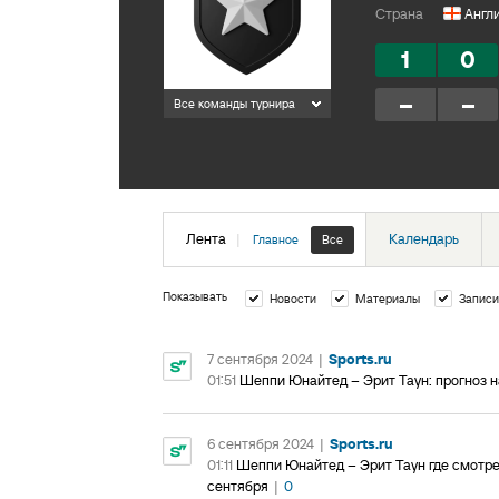
Страна
Англ
1
0
–
–
Все команды турнира
Лента
|
Календарь
Главное
Все
Показывать
Новости
Материалы
Записи
7 сентября 2024
|
Sports.ru
01:51
Шеппи Юнайтед – Эрит Таун: прогноз н
6 сентября 2024
|
Sports.ru
01:11
Шеппи Юнайтед – Эрит Таун где смотрет
сентября
|
0