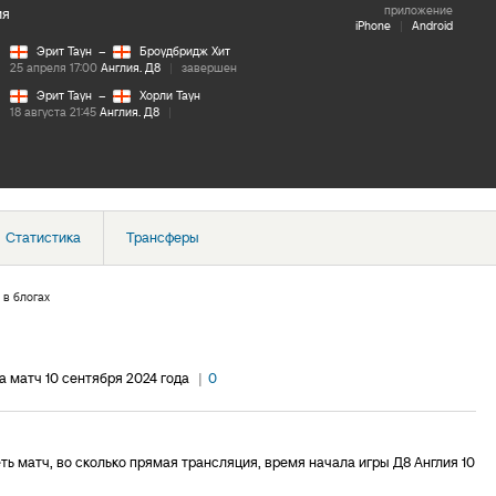
приложение
ия
iPhone
|
Android
Эрит Таун
–
Броудбридж Хит
25 апреля 17:00
Англия. Д8
|
завершен
Эрит Таун
–
Хорли Таун
18 августа 21:45
Англия. Д8
|
Статистика
Трансферы
 в блогах
а матч 10 сентября 2024 года
|
0
ь матч, во сколько прямая трансляция, время начала игры Д8 Англия 10