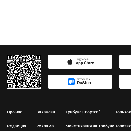
Загрузите в
App Store
Загрузите в
RuStore
Про нас
Вакансии
Трибуна Спортса"
Пользов
Редакция
Реклама
Монетизация на Трибуне
Политик