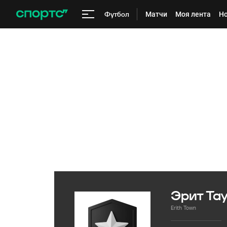
Футбол
Матчи
Моя лента
Но
Эрит Та
Erith Town