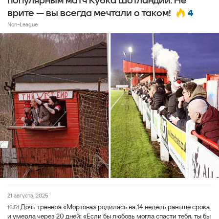
популярным матч Кубка Шотландии. Не
4
врите — вы всегда мечтали о таком!
Non-League
21 августа, 2025
Дочь тренера «Мортона» родилась на 14 недель раньше срока
16:51
и умерла через 20 дней: «Если бы любовь могла спасти тебя, ты бы