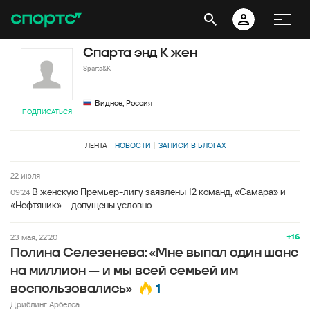
Спарта энд К жен
Sparta&K
Видное, Россия
ПОДПИСАТЬСЯ
ЛЕНТА
НОВОСТИ
ЗАПИСИ В БЛОГАХ
22 июля
В женскую Премьер-лигу заявлены 12 команд, «Самара» и
09:24
«Нефтяник» – допущены условно
+16
23 мая, 22:20
Полина Селезенева: «Мне выпал один шанс
на миллион — и мы всей семьей им
1
воспользовались»
Дриблинг Арбелоа