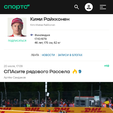
Кими Райкконен
Kimi-Matias Raikkonen
Финляндия
17.10.1979
ПОДПИСАТЬСЯ
46 лет, 175 см, 62 кг
ЛЕНТА
НОВОСТИ
ЗАПИСИ В БЛОГАХ
+10
20 июля, 17:09
9
СПАсите рядового Рассела
Артём Сандаков