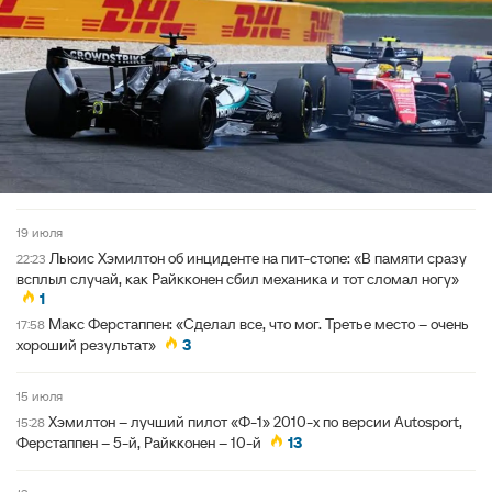
19 июля
Льюис Хэмилтон об инциденте на пит-стопе: «В памяти сразу
22:23
всплыл случай, как Райкконен сбил механика и тот сломал ногу»
1
Макс Ферстаппен: «Сделал все, что мог. Третье место – очень
17:58
хороший результат»
3
15 июля
Хэмилтон – лучший пилот «Ф-1» 2010-х по версии Autosport,
15:28
Ферстаппен – 5-й, Райкконен – 10-й
13