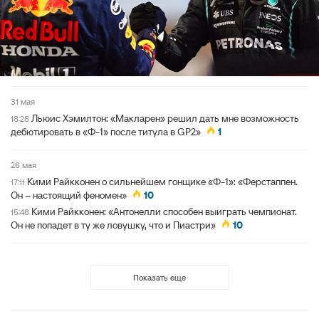
31 мая
Льюис Хэмилтон: «Макларен» решил дать мне возможность
18:28
дебютировать в «Ф-1» после титула в GP2»
1
26 мая
Кими Райкконен о сильнейшем гонщике «Ф-1»: «Ферстаппен.
17:11
Он – настоящий феномен»
10
Кими Райкконен: «Антонелли способен выиграть чемпионат.
15:48
Он не попадет в ту же ловушку, что и Пиастри»
10
Показать еще