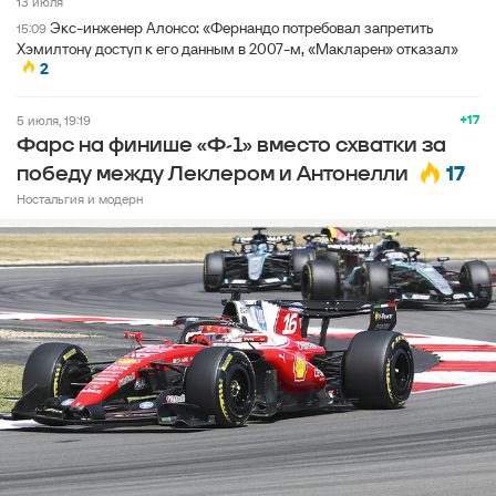
13 июля
Экс-инженер Алонсо: «Фернандо потребовал запретить
15:09
Хэмилтону доступ к его данным в 2007-м, «Макларен» отказал»
2
+17
5 июля, 19:19
Фарс на финише «Ф-1» вместо схватки за
17
победу между Леклером и Антонелли
Ностальгия и модерн