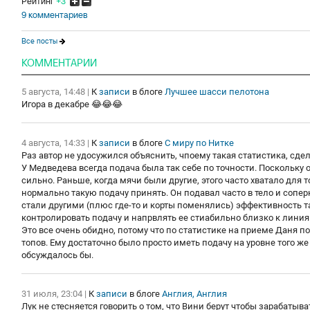
Рейтинг
+3
9 комментариев
Все посты
КОММЕНТАРИИ
5 августа, 14:48
|
К
записи
в блоге
Лучшее шасси пелотона
Игора в декабре 😂😂😂
4 августа, 14:33
|
К
записи
в блоге
С миру по Нитке
Раз автор не удосужился объяснить, чпоему такая статистика, сдел
У Медведева всегда подача была так себе по точности. Поскольку 
сильно. Раньше, когда мячи были другие, этого часто хватало для 
нормально такую подачу принять. Он подавал часто в тело и сопе
стали другими (плюс где-то и корты поменялись) эффективность т
контролировать подачу и напрвлять ее стиабильно близко к линия
Это все очень обидно, потому что по статистике на приеме Даня 
топов. Ему достаточно было просто иметь подачу на уровне того ж
обсуждалось бы.
31 июля, 23:04
|
К
записи
в блоге
Англия, Англия
Лук не стесняется говорить о том, что Вини берут чтобы зарабатыв