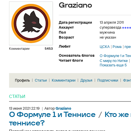
Graziano
Дата регистрации
13 апреля 2011
Аккаунт
суперзвезда
Пол
мужчина
Возраст
не указан
Любит
ЦСКА
Рома
пре
Комментарии
5453
Основатель блогов
О Формуле 1 и Те
Читает блоги
С миру по Нитке
Показать еще 5
Профиль
Статьи
Комментарии
Друзья
Подписчики
Фэн
СТАТЬИ
13 июня 2021 22:19
|
Автор
Graziano
О Формуле 1 и Теннисе
/
Кто же
теннисе?