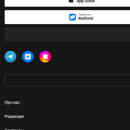
App Store
Загрузите в
RuStore
Про нас
Редакция