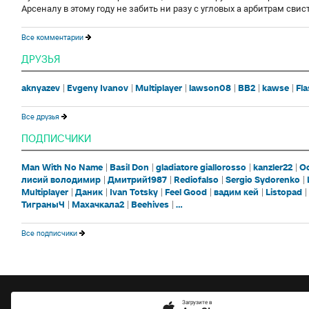
Арсеналу в этому году не забить ни разу с угловых а арбитрам сви
Все комментарии
ДРУЗЬЯ
aknyazev
Evgeny Ivanov
Multiplayer
lawson08
BB2
kawse
Fl
Все друзья
ПОДПИСЧИКИ
Man With No Name
Basil Don
gladiatore giallorosso
kanzler22
О
лисий володимир
Дмитрий1987
Rediofalso
Sergio Sydorenko
Multiplayer
Даник
Ivan Totsky
Feel Good
вадим кей
Listopad
ТиграныЧ
Махачкала2
Beehives
...
Все подписчики
Загрузите в