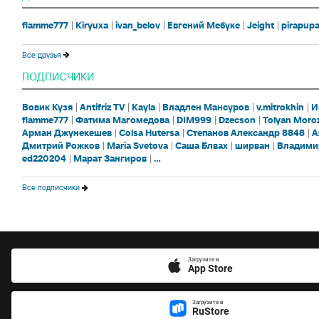
flamme777
Kiryuxa
ivan_belov
Евгений Мебуке
Jeight
pirapup
Все друзья
ПОДПИСЧИКИ
Вовик Кузя
Antifriz TV
Kayla
Владлен Мансуров
v.mitrokhin
И
flamme777
Фатима Магомедова
DIM999
Dzecson
Tolyan Moro
Арман Джунекешев
Colsa Hutersa
Степанов Александр 8848
A
Дмитрий Рожков
Maria Svetova
Саша Блвах
ширван
Владими
ed220204
Марат Зангиров
...
Все подписчики
Загрузите в
App Store
Загрузите в
RuStore