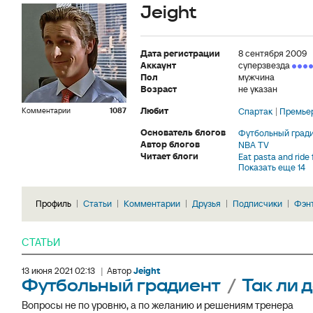
Jeight
Дата регистрации
8 сентября 2009
Аккаунт
суперзвезда
Пол
мужчина
Возраст
не указан
Любит
Спартак
Премьер
Комментарии
1087
Основатель блогов
Футбольный град
Автор блогов
NBA TV
Читает блоги
Eat pasta and ride 
Показать еще 14
Профиль
Статьи
Комментарии
Друзья
Подписчики
Фэн
СТАТЬИ
13 июня 2021 02:13
|
Автор
Jeight
Футбольный градиент
/
Так ли 
Вопросы не по уровню, а по желанию и решениям тренера