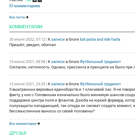
57 комментариев
Все посты
КОММЕНТАРИИ
30 июня 2022, 07:12
|
К
записи
в блоге
Eat pasta and ride fasta
Пришёл, увидел, обогнал
13 июня 2021, 08:58
|
К
записи
в блоге
Футбольный градиент
Согласен, неточность. Однако, прессинга в принципе не было при
12 июня 2021, 23:35
|
К
записи
в блоге
Футбольный градиент
5 выигранных верховых единоборств и 1 ключевой пас. Я не говор
факту, у них с Головиным изначально было минимум шансов созд
поддержке центра поля и флангов. Дзюба не юркий форвард, кото
полузащиты нападающий, так откуда он сможет создать момент, е
бессмысленные выносы со своей половины?
Все комментарии
ДРУЗЬЯ