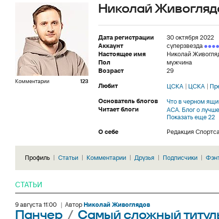
Николай Живогляд
Дата регистрации
30 октября 2022
Аккаунт
суперзвезда
Настоящее имя
Николай Живогля
Пол
мужчина
Возраст
29
Комментарии
123
Любит
ЦСКА
ЦСКА
Пр
Основатель блогов
Что в черном ящи
Читает блоги
ACA. Блог о лучш
Показать еще 22
О себе
Редакция Спортс
Профиль
Статьи
Комментарии
Друзья
Подписчики
Фэн
СТАТЬИ
9 августа 11:00
|
Автор
Николай Живоглядов
Панчер
/
Самый сложный титуль