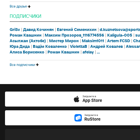
Все друзья
ПОДПИСЧИКИ
GriSv
Давид Кочинян
Евгений Семенихин
d.kuznetsova@sports
Роман Квашнин
Максим Прозоров_1116774556
Kaligula-005
su
Асылжан (Актобе)
Мистер Мирон
Maksim1011
Artem FCSD
Cha
Юра Дида
Вадім Коваленко
ViolettaB
Андрей Ковалев
Alessa
Алиса Борисенко
Роман Квашнин
afelay
...
Все подписчики
Загрузите в
App Store
Загрузите в
RuStore