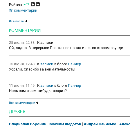
Рейтинг
+47
191 комментарий
Все посты
КОММЕНТАРИИ
25 июля, 22:38
|
К записи
Ой, ладно. В перерыве Пренга все понял и лег во втором раунде
15 июня, 12:48
|
К
записи
в блоге
Панчер
Убрали. Спасибо за внимательность!
11 июня, 11:49
|
К
записи
в блоге
Панчер
Ноль вам о чем-нибудь говорит?
Все комментарии
ДРУЗЬЯ
Владислав Воронин
Максим Федотов
Андрей Панисько
Алекс