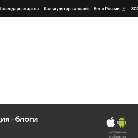
Календарь стартов
Калькулятор калорий
Бег в России
ЗОЖ
я - блоги
Бесплатное
мобильное