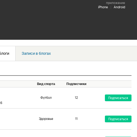
приложение
iPhone
|
Android
Блоги
Записи в блогах
Вид спорта
Подписчики
Футбол
12
Подписаться
26
Здоровье
11
Подписаться