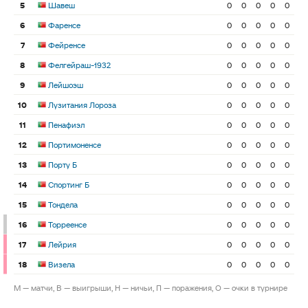
5
Шавеш
0
0
0
0
0
6
Фаренсе
0
0
0
0
0
7
Фейренсе
0
0
0
0
0
8
Фелгейраш-1932
0
0
0
0
0
9
Лейшоэш
0
0
0
0
0
10
Лузитания Лороза
0
0
0
0
0
11
Пенафиэл
0
0
0
0
0
12
Портимоненсе
0
0
0
0
0
13
Порту Б
0
0
0
0
0
14
Спортинг Б
0
0
0
0
0
15
Тондела
0
0
0
0
0
16
Торреенсе
0
0
0
0
0
17
Лейрия
0
0
0
0
0
18
Визела
0
0
0
0
0
М — матчи, В — выигрыши, Н — ничьи, П — поражения, О — очки в турнире