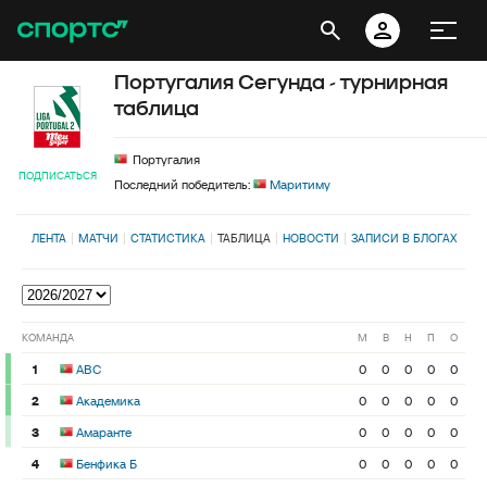
Португалия Сегунда - турнирная
таблица
Португалия
ПОДПИСАТЬСЯ
Последний победитель:
Маритиму
ЛЕНТА
МАТЧИ
СТАТИСТИКА
ТАБЛИЦА
НОВОСТИ
ЗАПИСИ В БЛОГАХ
КОМАНДА
М
В
Н
П
О
1
АВС
0
0
0
0
0
2
Академика
0
0
0
0
0
3
Амаранте
0
0
0
0
0
4
Бенфика Б
0
0
0
0
0