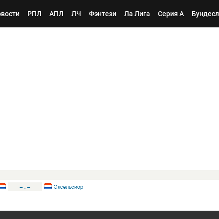
вости
РПЛ
АПЛ
ЛЧ
Фэнтези
Ла Лига
Серия А
Бундесл
–
:
–
Эксельсиор