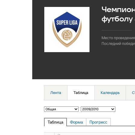
Чемпион
футболу 
Место проведения
Последний победи
Лента
Таблица
Календарь
С
Таблица
Форма
Прогресс