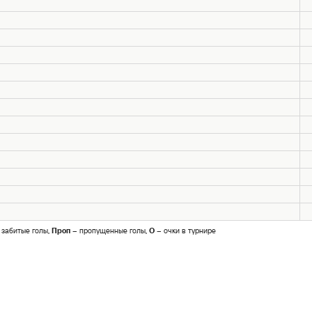
 забитые голы,
Проп
– пропущенные голы,
О
– очки в турнире