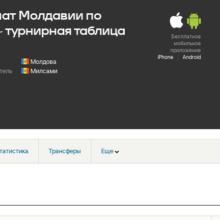
ат Молдавии по
- турнирная таблица
Бесплатное
мобильное
приложение
iPhone
|
Android
Молдова
тель
Милсами
татистика
Трансферы
Еще