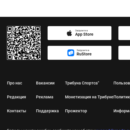
Загрузите в
App Store
Загрузите в
RuStore
Про нас
Вакансии
Трибуна Спортса"
Пользов
Редакция
Реклама
Монетизация на Трибуне
Политик
Контакты
Поддержка
Прожектор
Информа