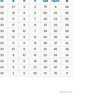
М
В
Н
П
Заб
Проп
О
33
27
3
3
75
8
84
33
19
8
6
50
25
65
33
17
9
7
45
23
60
33
17
8
8
47
29
59
33
16
10
7
54
30
58
33
12
9
12
40
39
45
33
11
9
13
36
37
42
33
10
6
17
32
45
36
33
8
10
15
20
34
34
33
9
5
19
36
66
32
33
6
6
21
29
67
24
33
2
5
26
13
74
11
Реклама 18+