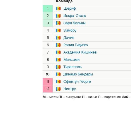
Команда
1
Шериф
2
Искра-Сталь
3
Заря Бельцы
4
Зимбру
5
Дачия
6
Рапид Гидигич
7
Академия Кишинев
8
Милсами
9
Тирасполь
10
Динамо Бендеры
11
Сфынтул Георге
12
Нистру
М
– матчи,
В
– выигрыши,
Н
– ничьи,
П
– поражения,
Заб
–