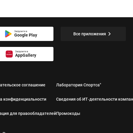
Загрузите в
Все приложения
Google Play
Загрузите в
AppGallery
ательское соглашение
Лаборатория Спортса"
а конфиденциальности
Сведения об ИТ‑деятельности компа
ция для правообладателей
Промокоды