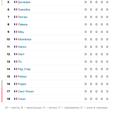
5
Дюнкерк
0
0
0
0
0
6
Гренобль
0
0
0
0
0
7
Генгам
0
0
0
0
0
8
Лаваль
0
0
0
0
0
9
Мец
0
0
0
0
0
10
Монпелье
0
0
0
0
0
11
Нанси
0
0
0
0
0
12
Нант
0
0
0
0
0
13
По
0
0
0
0
0
14
Ред Стар
0
0
0
0
0
15
Реймс
0
0
0
0
0
16
Родез
0
0
0
0
0
17
Сент-Этьен
0
0
0
0
0
18
Сошо
0
0
0
0
0
М — матчи, В — выигрыши, Н — ничьи, П — поражения, О — очки в турнире