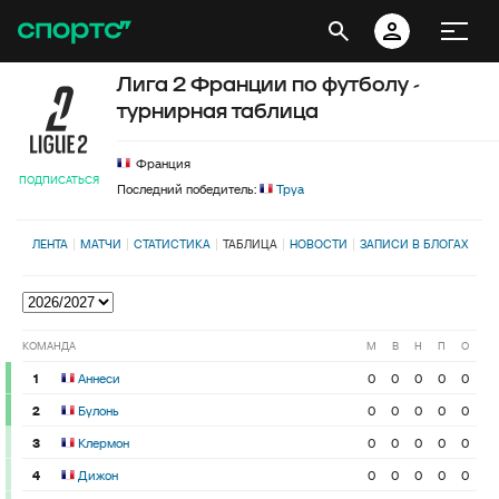
Лига 2 Франции по футболу -
турнирная таблица
Франция
ПОДПИСАТЬСЯ
Последний победитель:
Труа
ЛЕНТА
МАТЧИ
СТАТИСТИКА
ТАБЛИЦА
НОВОСТИ
ЗАПИСИ В БЛОГАХ
КОМАНДА
М
В
Н
П
О
1
Аннеси
0
0
0
0
0
2
Булонь
0
0
0
0
0
3
Клермон
0
0
0
0
0
4
Дижон
0
0
0
0
0