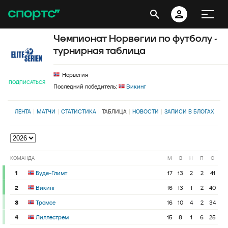
Чемпионат Норвегии по футболу -
турнирная таблица
Норвегия
ПОДПИСАТЬСЯ
Последний победитель:
Викинг
ЛЕНТА
МАТЧИ
СТАТИСТИКА
ТАБЛИЦА
НОВОСТИ
ЗАПИСИ В БЛОГАХ
КОМАНДА
М
В
Н
П
О
1
Буде-Глимт
17
13
2
2
41
2
Викинг
16
13
1
2
40
3
Тромсе
16
10
4
2
34
4
Лиллестрем
15
8
1
6
25