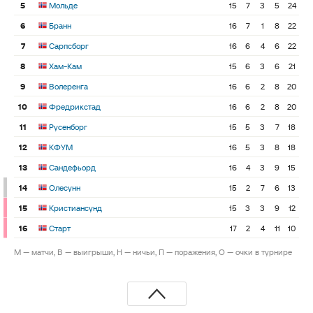
5
Мольде
15
7
3
5
24
6
Бранн
16
7
1
8
22
7
Сарпсборг
16
6
4
6
22
8
Хам-Кам
15
6
3
6
21
9
Волеренга
16
6
2
8
20
10
Фредрикстад
16
6
2
8
20
11
Русенборг
15
5
3
7
18
12
КФУМ
16
5
3
8
18
13
Сандефьорд
16
4
3
9
15
14
Олесунн
15
2
7
6
13
15
Кристиансунд
15
3
3
9
12
16
Старт
17
2
4
11
10
М — матчи, В — выигрыши, Н — ничьи, П — поражения, О — очки в турнире