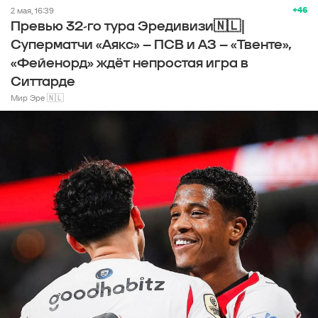
+46
2 мая, 16:39
Превью 32-го тура Эредивизи🇳🇱|
Суперматчи «Аякс» – ПСВ и АЗ – «Твенте»,
«Фейенорд» ждёт непростая игра в
Ситтарде
Мир Эре 🇳🇱