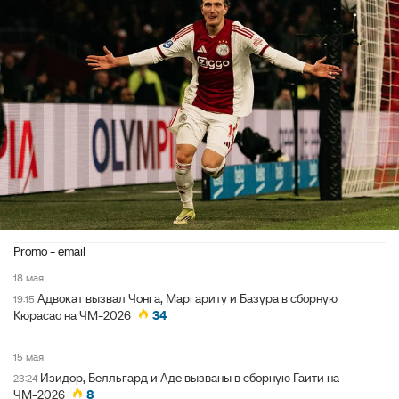
Promo - email
18 мая
Адвокат вызвал Чонга, Маргариту и Базура в сборную
19:15
Кюрасао на ЧМ-2026
34
15 мая
Изидор, Белльгард и Аде вызваны в сборную Гаити на
23:24
ЧМ-2026
8