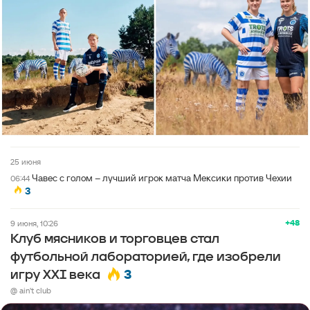
25 июня
Чавес с голом – лучший игрок матча Мексики против Чехии
06:44
3
+48
9 июня, 10:26
Клуб мясников и торговцев стал
футбольной лабораторией, где изобрели
3
игру XXI века
@ ain't club