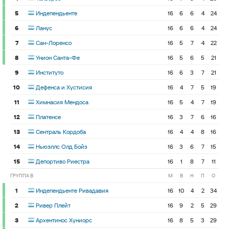
5
Индепендьенте
16
6
6
4
24
6
Ланус
16
6
6
4
24
7
Сан-Лоренсо
16
5
7
4
22
8
Унион Санта-Фе
16
5
6
5
21
9
Институто
16
6
3
7
21
10
Дефенса и Хустисия
16
4
7
5
19
11
Химнасия Мендоса
16
5
4
7
19
12
Платенсе
16
3
7
6
16
13
Сентраль Кордоба
16
4
4
8
16
14
Ньюэллс Олд Бойз
16
3
6
7
15
15
Депортиво Риестра
16
1
8
7
11
ГРУППА B
М
В
Н
П
О
1
Индепендьенте Ривадавия
16
10
4
2
34
2
Ривер Плейт
16
9
2
5
29
3
Архентинос Хуниорс
16
8
5
3
29