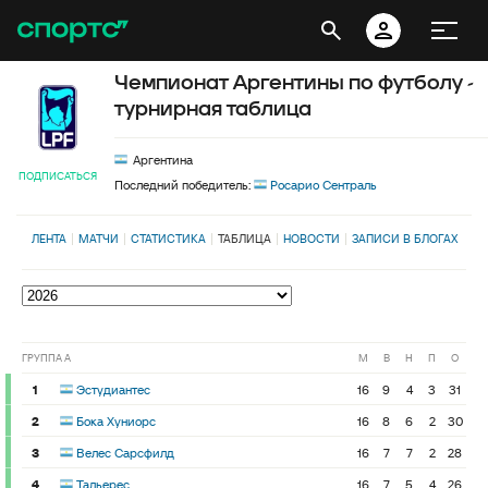
Чемпионат Аргентины по футболу -
турнирная таблица
Аргентина
ПОДПИСАТЬСЯ
Последний победитель:
Росарио Сентраль
ЛЕНТА
МАТЧИ
СТАТИСТИКА
ТАБЛИЦА
НОВОСТИ
ЗАПИСИ В БЛОГАХ
ГРУППА A
М
В
Н
П
О
1
Эстудиантес
16
9
4
3
31
2
Бока Хуниорс
16
8
6
2
30
3
Велес Сарсфилд
16
7
7
2
28
4
Тальерес
16
7
5
4
26