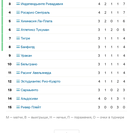
3
Индепендьенте Ривадавия
4
2
1
1
7
4
Росарио Сентраль
4
2
1
1
7
5
Химнасия Ла-Плата
3
2
0
1
6
6
Атлетико Тукуман
3
1
2
0
5
7
Тигре
3
1
1
1
4
8
Банфилд
3
1
1
1
4
9
Уракан
3
1
1
1
4
10
Бельграно
3
1
1
1
4
11
Расинг Авельянеда
3
1
1
1
4
12
Эстудиантес Рио-Куарто
4
1
1
2
4
13
Сармьенто
3
1
0
2
3
14
Альдосиви
4
0
1
3
1
15
Ривер Плейт
3
0
0
3
0
М — матчи, В — выигрыши, Н — ничьи, П — поражения, О — очки в турнире