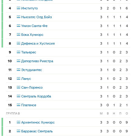
4
Институто
3
2
0
1
6
5
Ньюэллс Олд Бойз
3
1
1
1
4
6
Унион Санта-Фе
3
1
1
1
4
7
Бока Хуниорс
3
1
1
1
4
8
Дефенса и Хустисия
3
1
1
1
4
9
Тальерес
3
1
0
2
3
10
Депортиво Риестра
3
1
0
2
3
11
Эстудиантес
3
1
0
2
3
12
Ланус
3
1
0
2
3
13
Сан-Лоренсо
3
1
0
2
3
14
Сентраль Кордоба
3
1
0
2
3
15
Платенсе
3
0
1
2
1
ГРУППА B
М
В
Н
П
О
1
Архентинос Хуниорс
3
3
0
0
9
2
Барракас Сентраль
3
3
0
0
9