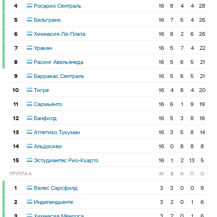
4
Росарио Сентраль
16
8
4
4
28
5
Бельграно
16
7
5
4
26
6
Химнасия Ла-Плата
16
8
2
6
26
7
Уракан
16
5
7
4
22
8
Расинг Авельянеда
16
5
6
5
21
9
Барракас Сентраль
16
5
6
5
21
10
Тигре
16
4
8
4
20
11
Сармьенто
16
6
1
9
19
12
Банфилд
16
5
3
8
18
13
Атлетико Тукуман
16
3
5
8
14
14
Альдосиви
16
0
8
8
8
15
Эстудиантес Рио-Куарто
16
1
2
13
5
ГРУППА A
М
В
Н
П
О
1
Велес Сарсфилд
3
3
0
0
9
2
Индепендьенте
3
2
0
1
6
3
Химнасия Мендоса
3
2
0
1
6