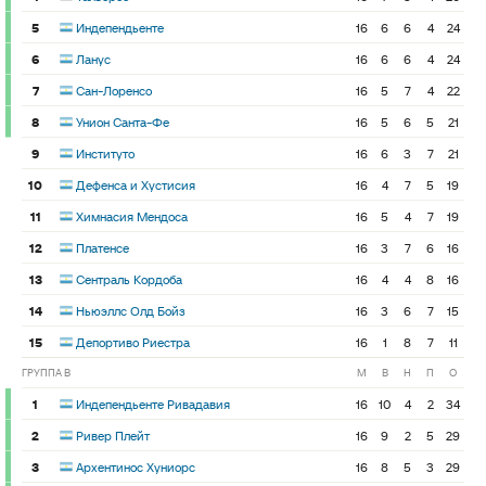
5
Индепендьенте
16
6
6
4
24
6
Ланус
16
6
6
4
24
7
Сан-Лоренсо
16
5
7
4
22
8
Унион Санта-Фе
16
5
6
5
21
9
Институто
16
6
3
7
21
10
Дефенса и Хустисия
16
4
7
5
19
11
Химнасия Мендоса
16
5
4
7
19
12
Платенсе
16
3
7
6
16
13
Сентраль Кордоба
16
4
4
8
16
14
Ньюэллс Олд Бойз
16
3
6
7
15
15
Депортиво Риестра
16
1
8
7
11
ГРУППА B
М
В
Н
П
О
1
Индепендьенте Ривадавия
16
10
4
2
34
2
Ривер Плейт
16
9
2
5
29
3
Архентинос Хуниорс
16
8
5
3
29