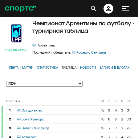
Чемпионат Аргентины по футболу -
турнирная таблица
Аргентина
ПОДПИСАТЬСЯ
Последний победитель:
Росарио Сентраль
ЛЕНТА
МАТЧИ
СТАТИСТИКА
ТАБЛИЦА
НОВОСТИ
ЗАПИСИ В БЛОГАХ
ГРУППА A
М
В
Н
П
О
1
Эстудиантес
16
9
4
3
31
2
Бока Хуниорс
16
8
6
2
30
3
Велес Сарсфилд
16
7
7
2
28
4
Тальерес
16
7
5
4
26