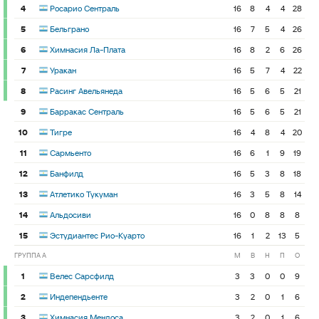
4
Росарио Сентраль
16
8
4
4
28
5
Бельграно
16
7
5
4
26
6
Химнасия Ла-Плата
16
8
2
6
26
7
Уракан
16
5
7
4
22
8
Расинг Авельянеда
16
5
6
5
21
9
Барракас Сентраль
16
5
6
5
21
10
Тигре
16
4
8
4
20
11
Сармьенто
16
6
1
9
19
12
Банфилд
16
5
3
8
18
13
Атлетико Тукуман
16
3
5
8
14
14
Альдосиви
16
0
8
8
8
15
Эстудиантес Рио-Куарто
16
1
2
13
5
ГРУППА A
М
В
Н
П
О
1
Велес Сарсфилд
3
3
0
0
9
2
Индепендьенте
3
2
0
1
6
3
Химнасия Мендоса
3
2
0
1
6