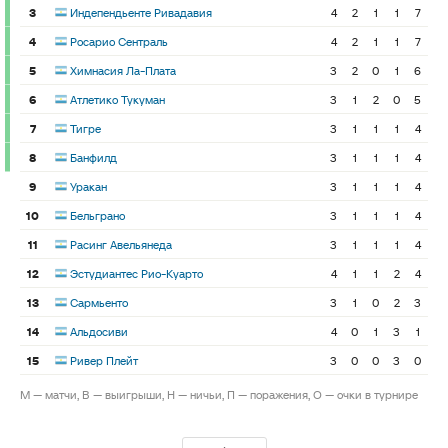
3
Индепендьенте Ривадавия
4
2
1
1
7
4
Росарио Сентраль
4
2
1
1
7
5
Химнасия Ла-Плата
3
2
0
1
6
6
Атлетико Тукуман
3
1
2
0
5
7
Тигре
3
1
1
1
4
8
Банфилд
3
1
1
1
4
9
Уракан
3
1
1
1
4
10
Бельграно
3
1
1
1
4
11
Расинг Авельянеда
3
1
1
1
4
12
Эстудиантес Рио-Куарто
4
1
1
2
4
13
Сармьенто
3
1
0
2
3
14
Альдосиви
4
0
1
3
1
15
Ривер Плейт
3
0
0
3
0
М — матчи, В — выигрыши, Н — ничьи, П — поражения, О — очки в турнире