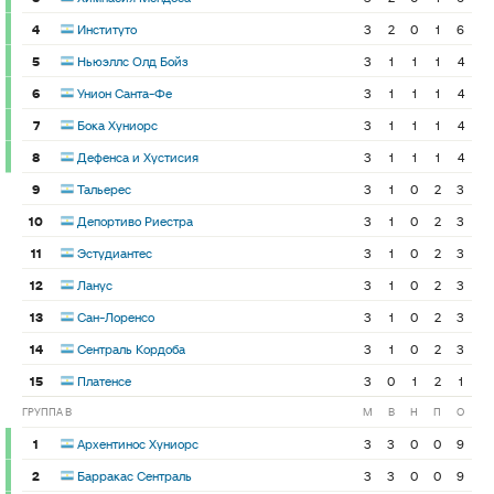
4
Институто
3
2
0
1
6
5
Ньюэллс Олд Бойз
3
1
1
1
4
6
Унион Санта-Фе
3
1
1
1
4
7
Бока Хуниорс
3
1
1
1
4
8
Дефенса и Хустисия
3
1
1
1
4
9
Тальерес
3
1
0
2
3
10
Депортиво Риестра
3
1
0
2
3
11
Эстудиантес
3
1
0
2
3
12
Ланус
3
1
0
2
3
13
Сан-Лоренсо
3
1
0
2
3
14
Сентраль Кордоба
3
1
0
2
3
15
Платенсе
3
0
1
2
1
ГРУППА B
М
В
Н
П
О
1
Архентинос Хуниорс
3
3
0
0
9
2
Барракас Сентраль
3
3
0
0
9