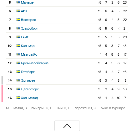
5
Мальме
15
7
2
6
23
6
АИК
15
6
4
5
22
7
Вестерос
15
6
4
5
22
8
Эльфсборг
15
5
6
4
21
9
ГАИС
15
5
5
5
20
10
Кальмар
15
5
3
7
18
11
Мьелльбю
14
4
5
5
17
12
Броммапойкарна
15
4
5
6
17
13
Гетеборг
15
4
4
7
16
14
Эргрюте
15
3
4
8
13
15
Дегерфорс
15
2
4
9
10
16
Хальмстад
15
1
4
10
7
М — матчи, В — выигрыши, Н — ничьи, П — поражения, О — очки в турнире