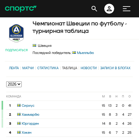
Чемпионат Швеции по футболу -
турнирная таблица
Швеция
ПОДПИСАТЬСЯ
Последний победитель:
Мьелльбю
ЛЕНТА
МАТЧИ
СТАТИСТИКА
ТАБЛИЦА
НОВОСТИ
ЗАПИСИ В БЛОГАХ
КОМАНДА
М
В
Н
П
О
1
Сириус
15
13
2
0
41
2
Хаммарбю
15
8
3
4
27
3
Юргорден
14
8
2
4
26
4
Хэкен
15
6
7
2
25