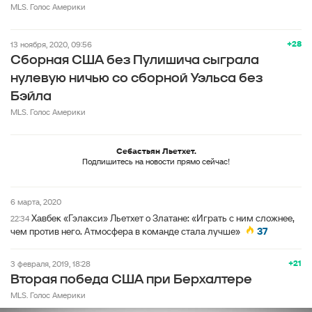
MLS. Голос Америки
+28
13 ноября, 2020, 09:56
Сборная США без Пулишича сыграла
нулевую ничью со сборной Уэльса без
Бэйла
MLS. Голос Америки
Себастьян Льетхет.
Подпишитесь на новости прямо сейчас!
6 марта, 2020
Хавбек «Гэлакси» Льетхет о Златане: «Играть с ним сложнее,
22:34
чем против него. Атмосфера в команде стала лучше»
37
+21
3 февраля, 2019, 18:28
Вторая победа США при Берхалтере
MLS. Голос Америки