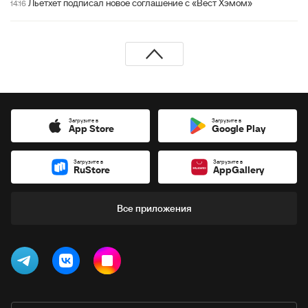
Льетхет подписал новое соглашение с «Вест Хэмом»
14:16
Загрузите в
Загрузите в
App Store
Google Play
Загрузите в
Загрузите в
RuStore
AppGallery
Все приложения