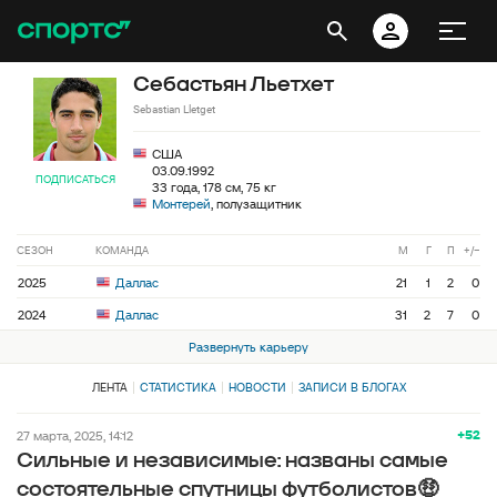
Себастьян Льетхет
Sebastian Lletget
США
03.09.1992
ПОДПИСАТЬСЯ
33 года, 178 см, 75 кг
Монтерей
, полузащитник
СЕЗОН
КОМАНДА
М
Г
П
+/−
2025
Даллас
21
1
2
0
2024
Даллас
31
2
7
0
Развернуть карьеру
ЛЕНТА
СТАТИСТИКА
НОВОСТИ
ЗАПИСИ В БЛОГАХ
+52
27 марта, 2025, 14:12
Сильные и независимые: названы самые
состоятельные спутницы футболистов🤑