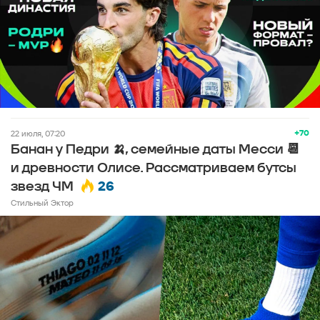
+70
22 июля, 07:20
Банан у Педри 🍌, семейные даты Месси 📆
и древности Олисе. Рассматриваем бутсы
26
звезд ЧМ
Стильный Эктор