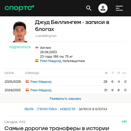
Джуд Беллингем - записи в
блогах
Jude Bellingham
ПОДПИСАТЬСЯ
Англия
29.06.2003
23 года, 186 см, 75 кг
Реал Мадрид
, полузащитник
СЕЗОН
КОМАНДА
М
Г
П
+/−
2025/2026
Реал Мадрид
28
6
4
0
2024/2025
Реал Мадрид
31
9
8
0
Развернуть карьеру
ЛЕНТА
СТАТИСТИКА
НОВОСТИ
ЗАПИСИ В БЛОГАХ
+11
Сегодня, 11:52
Самые дорогие трансферы в истории