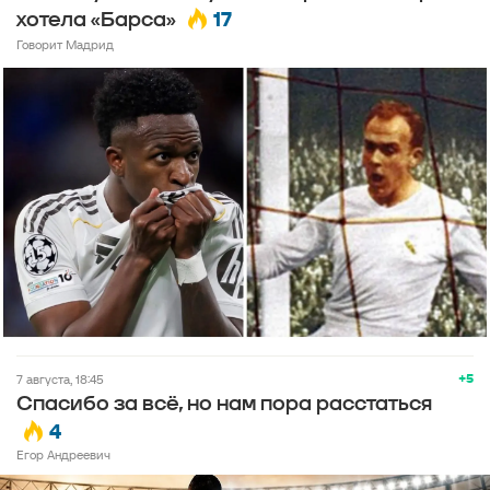
17
хотела «Барса»
Говорит Мадрид
+5
7 августа, 18:45
Спасибо за всё, но нам пора расстаться
4
Егор Андреевич