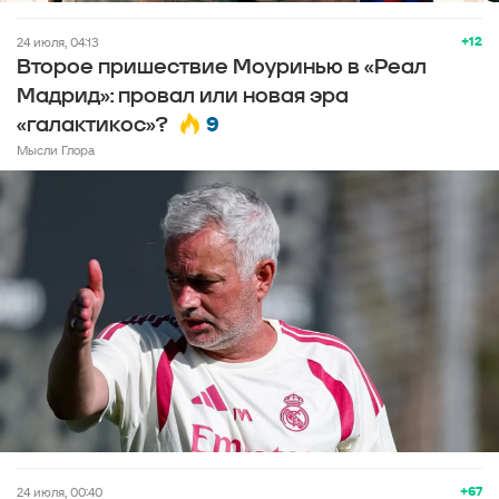
+12
24 июля, 04:13
Второе пришествие Моуринью в «Реал
Мадрид»: провал или новая эра
9
«галактикос»?
Мысли Глора
+67
24 июля, 00:40