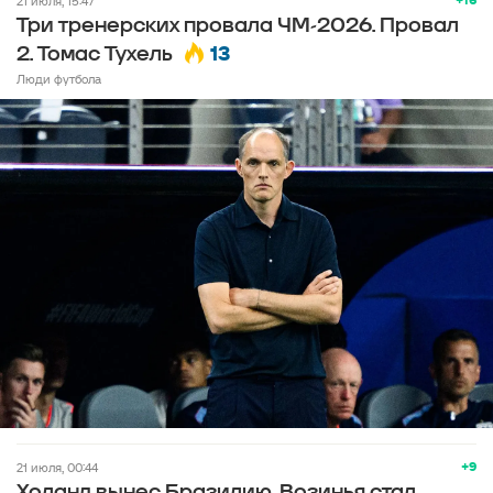
21 июля, 15:47
Три тренерских провала ЧМ-2026. Провал
13
2. Томас Тухель
Люди футбола
+9
21 июля, 00:44
Холанд вынес Бразилию, Возинья стал