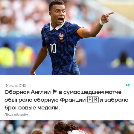
+6
19 июля, 17:43
Сборная Англии 🏴󠁧󠁢󠁥󠁮󠁧󠁿 в сумасшедшем матче
обыграла сборную Франции 🇫🇷 и забрала
бронзовые медали.
Лёша обо всём