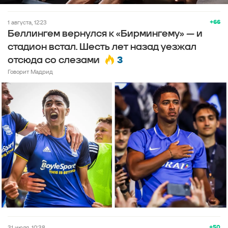
+66
1 августа, 12:23
Беллингем вернулся к «Бирмингему» — и
стадион встал. Шесть лет назад уезжал
3
отсюда со слезами
Говорит Мадрид
+50
31 июля, 10:38