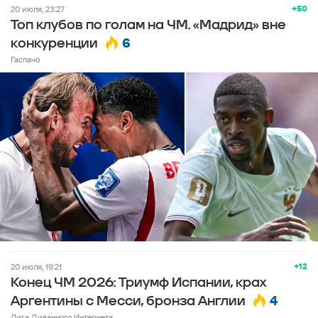
+50
20 июля, 23:27
Топ клубов по голам на ЧМ. «Мадрид» вне
6
конкуренции
Гаспачо
+12
20 июля, 19:21
Конец ЧМ 2026: Триумф Испании, крах
4
Аргентины с Месси, бронза Англии
Лига Диванного Интернета