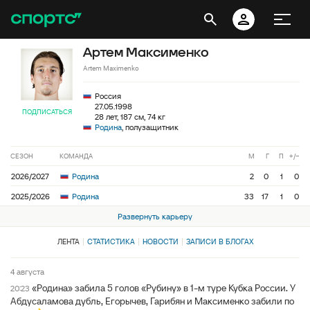
Артем Максименко
Artem Maximenko
Россия
27.05.1998
ПОДПИСАТЬСЯ
28 лет, 187 см, 74 кг
Родина
, полузащитник
СЕЗОН
КОМАНДА
М
Г
П
+/−
2026/2027
Родина
2
0
1
0
2025/2026
Родина
33
17
1
0
Развернуть карьеру
ЛЕНТА
СТАТИСТИКА
НОВОСТИ
ЗАПИСИ В БЛОГАХ
4 августа
«Родина» забила 5 голов «Рубину» в 1-м туре Кубка России. У
20:23
Абдусаламова дубль, Егорычев, Гарибян и Максименко забили по