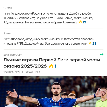
16 мая
Гендиректор «Родины» не хочет видеть Дзюбу в клубе:
18:56
«Великий футболист, но у нас есть Тимошенко, Максименко,
Абдусаламов. Ну вот вместо кого брать Артема?»
19
2 мая
Форвард «Родины» Максименко: «Этот состав способен
06:28
играть в РПЛ. Даже сейчас, без достаточного усиления»
23
+9
29 января, 12:11
Лучшие игроки Первой Лиги первой части
1
сезона 2025/2026
Фэнтези ФНЛ l Первая Лига