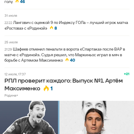
голу
46
31 июля
Лангович с оценкой 9 по Индексу ГОЛа – лучший игрок матча
22:22
«Ростова» с «Родиной»
8
25 июля
Шафеев отменил пенальти в ворота «Спартака» после ВАР в
21:29
матче с «Родиной». Судья решил, что Маркиньос играл в мяч в
борьбе с Артемом Максименко
40
+21
12 июля, 17:37
РПЛ проверит каждого: Выпуск №1. Артём
1
Максименко
Родина+