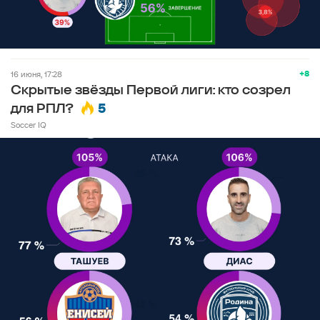
+8
16 июня, 17:28
Скрытые звёзды Первой лиги: кто созрел
5
для РПЛ?
Soccer IQ