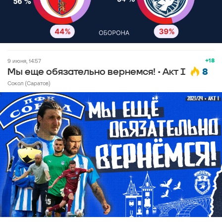
+18
9 июня, 14:57
8
Мы еще обязательно вернемся! • Акт I
Сокол (Саратов)