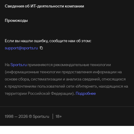
Сведения об ИТ‑деятельности компании
Промокоды
Если вы нашли ошибку, сообщите нам об этом:
support@sports.ru
На
Sports.ru
применяются рекомендательные технологии
(информационные технологии предоставления информации на
основе сбора, систематизации и анализа сведений, относящихся
к предпочтениям пользователей сети «Интернет», находящихся на
территории Российской Федерации).
Подробнее
1998 — 2026 © Sports.ru
18+