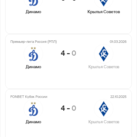
Динамо
Крылья Советов
Премьер-лига Россия (РПЛ)
01.03.2026
4
-
0
Динамо
Крылья Советов
FONBET Кубок России
22.10.2025
4
-
0
Динамо
Крылья Советов