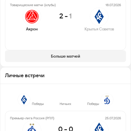
Товарищеские матчи (клубы)
18.07.2026
2
-
1
Акрон
Крылья Советов
Больше матчей
Личные встречи
23
17
33
Победы
Ничьих
Победы
Премьер-лига Россия (РПЛ)
25.07.2026
0
-
0