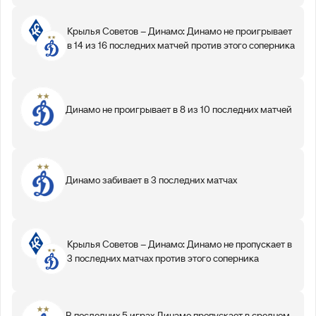
Крылья Советов – Динамо: Динамо не проигрывает
в 14 из 16 последних матчей против этого соперника
Динамо не проигрывает в 8 из 10 последних матчей
Динамо забивает в 3 последних матчах
Крылья Советов – Динамо: Динамо не пропускает в
3 последних матчах против этого соперника
В последних 5 играх Динамо пропускает в среднем