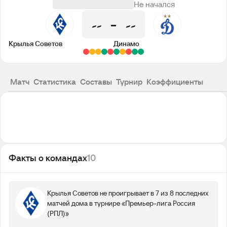
Не начался
--
--
Крылья Советов
Динамо
Матч
Статистика
Составы
Турнир
Коэффициенты
Факты о командах
10
Крылья Советов не проигрывает в 7 из 8 последних
матчей дома в турнире «Премьер-лига Россия
(РПЛ)»