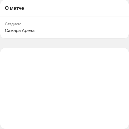
О матче
Стадион:
Самара Арена