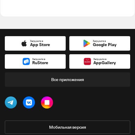
Загрузите в
Загрузите в
App Store
Google Play
Загрузите в
Загрузите в
RuStore
AppGallery
Все приложения
Мобильная версия