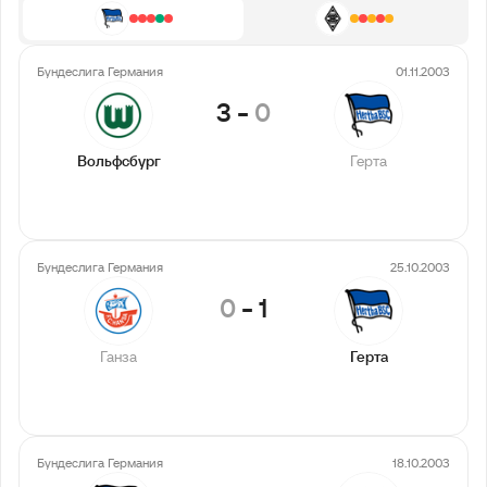
Бундеслига Германия
01.11.2003
3
-
0
Вольфсбург
Герта
Бундеслига Германия
25.10.2003
0
-
1
Ганза
Герта
Бундеслига Германия
18.10.2003