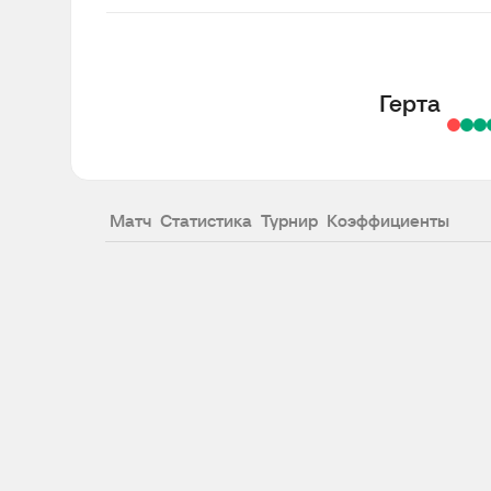
Герта
Матч
Статистика
Турнир
Коэффициенты