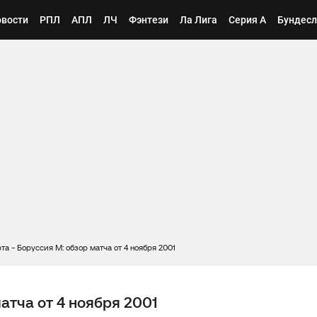
вости
РПЛ
АПЛ
ЛЧ
Фэнтези
Ла Лига
Серия А
Бундесл
рта - Боруссия М: обзор матча от 4 ноября 2001
атча от 4 ноября 2001