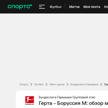
Футбол
Матчи
Моя лента
Но
Спортс
Футбол
Матч-центр
Бундеслига Германия
Ге
Бундеслига Германия
Групповой этап
Герта - Боруссия М: обзор м