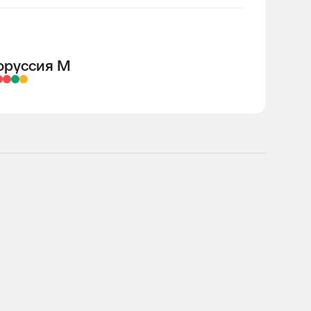
Ст
со
оруссия М
Состав
неизвест
Как тольк
появятся
данные, он
отобразятся
этом разде