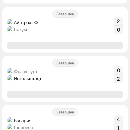
Завершен
2
Айнтрахт Ф
Бохум
0
Завершен
0
Франкфурт
Ингольштадт
2
Завершен
4
Бавария
Ганновер
1