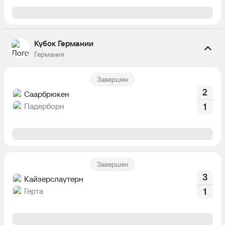
Кубок Германии
Германия
Завершен
2
Саарбрюкен
Падерборн
1
Завершен
3
Кайзерслаутерн
Герта
1