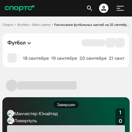
Спортс
Футбол
Матч-центр
Расписание футбольных матчей на 25 сентября 2013
Футбол
18 сентября
19 сентября
20 сентября
21 сентяб
Завершен
1
Манчестер Юнайтед
Ливерпуль
0