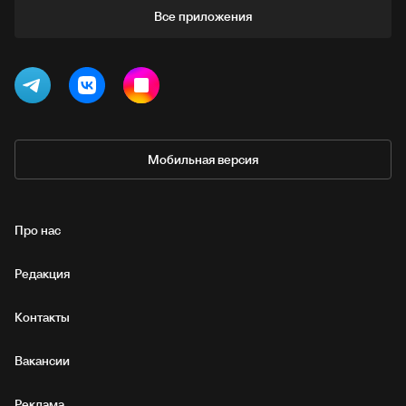
Все приложения
Завершен
4
Сирия U-16
Иордания U-16
4
Мобильная версия
Завершен
4
Индия U-16
Ливан U-16
1
Про нас
Редакция
Контакты
Вакансии
Реклама