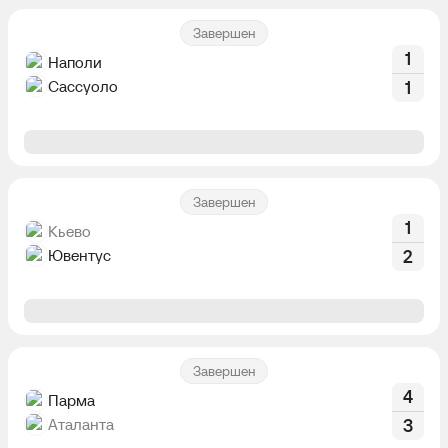
Завершен
1
Наполи
Сассуоло
1
Завершен
1
Кьево
Ювентус
2
Завершен
4
Парма
Аталанта
3