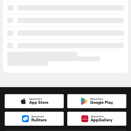
Афганистан U-16
0
Завершен
5
Кувейт U-16
Бутан U-16
0
Завершен
2
ОАЭ U-16
Загрузите в
Загрузите в
App Store
Google Play
Пакистан U-16
0
Загрузите в
Загрузите в
RuStore
AppGallery