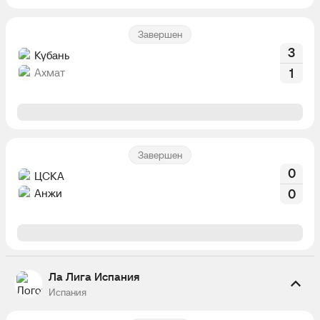
Завершен
3
Кубань
Ахмат
1
Завершен
0
ЦСКА
Анжи
0
Ла Лига Испания
Испания