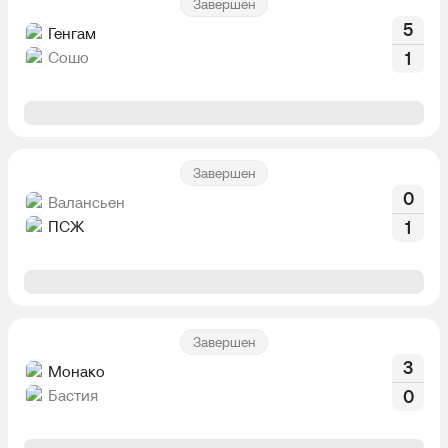
Завершен
5
Генгам
Сошо
1
Завершен
0
Валансьен
ПСЖ
1
Завершен
3
Монако
Бастия
0