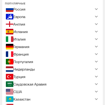
Филиппины U-16
0
ПОПУЛЯРНЫЕ
Россия
Европа
Англия
Завершен
Испания
3
Оман U-16
Италия
Kyrgyz Republic U16
3
Германия
Франция
Португалия
Нидерланды
Завершен
9
Турция
Лаос U-16
Guam U16
0
Саудовская Аравия
США
Казахстан