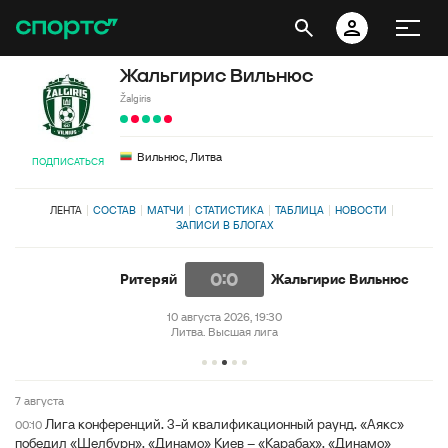
Жальгирис Вильнюс
Žalgiris
Вильнюс, Литва
ПОДПИСАТЬСЯ
ЛЕНТА
СОСТАВ
МАТЧИ
СТАТИСТИКА
ТАБЛИЦА
НОВОСТИ
ЗАПИСИ В БЛОГАХ
0:0
Ритеряй
Жальгирис Вильнюс
10 августа 2026, 19:30
Литва. Высшая лига
7 августа
Лига конференций. 3-й квалификационный раунд. «Аякс»
00:10
победил «Шелбурн», «Динамо» Киев – «Карабах», «Динамо»